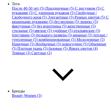
Теги
После 40-50 лет (5)
Праздничные (5)
С рисунком (5)
С
рукавами (5)
С длинным рукавом (5)
Свободные /
Свободного кроя (5)
Элегантные (5)
Разных цветов (5)
С
вязанными рукавами (5)
без молнии (5)
люрекс (5)
фактурные (5)
без воротника (5)
женственные (5)
стильные (5)
мягкие (5)
удобные (5)
итальянские (5)
блестящие (5)
большого размера (5)
вязаные (5)
теплые /
утепленные (5)
комбинированные (5)
Молодежные (5)
Нарядные (5)
Необычные (5)
новогодние (5)
Объемные
(5)
Плотная ткань (5)
базовые (5)
Ярких цветов (4)
Темные (3)
Светлые (2)
Бренды
Beauty Women (5)