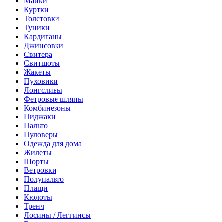
Майки
Куртки
Толстовки
Туники
Кардиганы
Джинсовки
Свитера
Свитшоты
Жакеты
Пуховики
Лонгсливы
Фетровые шляпы
Комбинезоны
Пиджаки
Пальто
Пуловеры
Одежда для дома
Жилеты
Шорты
Ветровки
Полупальто
Плащи
Кюлоты
Тренч
Лосины / Леггинсы