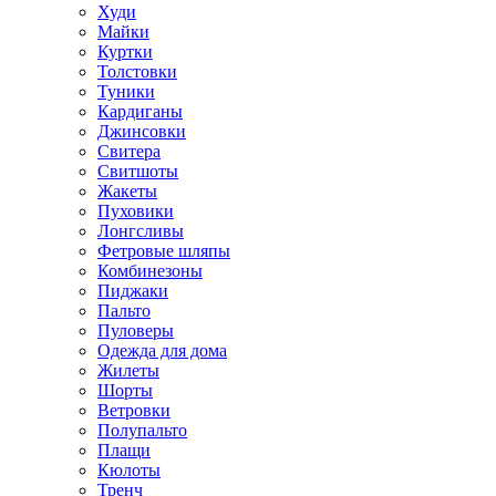
Худи
Майки
Куртки
Толстовки
Туники
Кардиганы
Джинсовки
Свитера
Свитшоты
Жакеты
Пуховики
Лонгсливы
Фетровые шляпы
Комбинезоны
Пиджаки
Пальто
Пуловеры
Одежда для дома
Жилеты
Шорты
Ветровки
Полупальто
Плащи
Кюлоты
Тренч