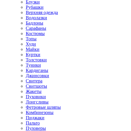
Блузки
Рубашки
Верхняя одежда
Водолазки
Бадлоны
Сарафаны
Костюмы
Топы
Худи
Майки
Куртки
Толстовки
Туники
Кардиганы
Джинсовки
Свитера
Свитшоты
Жакеты
Пуховики
Лонгсливы
Фетровые шляпы
Комбинезоны
Пиджаки
Пальто
Пуловеры