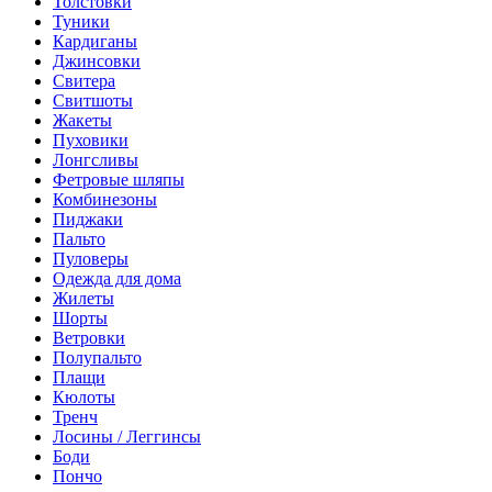
Толстовки
Туники
Кардиганы
Джинсовки
Свитера
Свитшоты
Жакеты
Пуховики
Лонгсливы
Фетровые шляпы
Комбинезоны
Пиджаки
Пальто
Пуловеры
Одежда для дома
Жилеты
Шорты
Ветровки
Полупальто
Плащи
Кюлоты
Тренч
Лосины / Леггинсы
Боди
Пончо