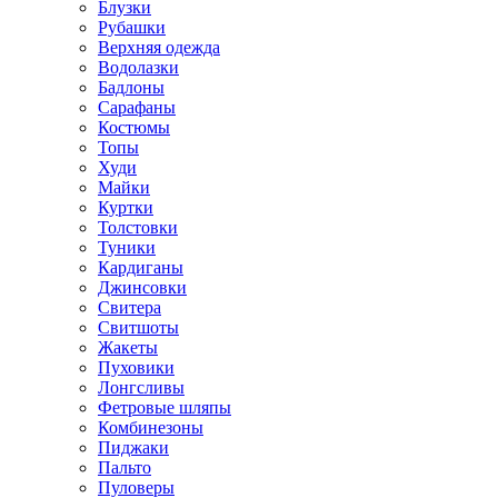
Блузки
Рубашки
Верхняя одежда
Водолазки
Бадлоны
Сарафаны
Костюмы
Топы
Худи
Майки
Куртки
Толстовки
Туники
Кардиганы
Джинсовки
Свитера
Свитшоты
Жакеты
Пуховики
Лонгсливы
Фетровые шляпы
Комбинезоны
Пиджаки
Пальто
Пуловеры