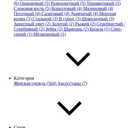
(6)
Оранжевый (5)
Разноцветный (5)
Терракотовый (5)
Слоновая кость (5)
Коралловый (4)
Малиновый (4)
Песочный (4)
Салатовый (4)
Дымчатый (4)
Морская
волна (3)
Стальной (3)
В горох (3)
Шоколадный (3)
Защитный цвет (2)
Золотой (2)
Рыжий (2)
Серебристый /
Серебряный (2)
Зебра (2)
Шампань (2)
Бронза (1)
Серо-
синий (1)
Меланжевый (1)
Категория
Женская одежда (564)
Аксессуары (7)
Сезон