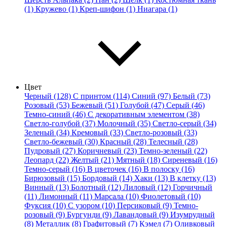
(1)
Кружево (1)
Креп-шифон (1)
Ниагара (1)
Цвет
Черный (128)
С принтом (114)
Синий (97)
Белый (73)
Розовый (53)
Бежевый (51)
Голубой (47)
Серый (46)
Темно-синий (46)
С декоративным элементом (38)
Светло-голубой (37)
Молочный (35)
Светло-серый (34)
Зеленый (34)
Кремовый (33)
Светло-розовый (33)
Светло-бежевый (30)
Красный (28)
Телесный (28)
Пудровый (27)
Коричневый (23)
Темно-зеленый (22)
Леопард (22)
Желтый (21)
Мятный (18)
Сиреневый (16)
Темно-серый (16)
В цветочек (16)
В полоску (16)
Бирюзовый (15)
Бордовый (14)
Хаки (13)
В клетку (13)
Винный (13)
Болотный (12)
Лиловый (12)
Горчичный
(11)
Лимонный (11)
Марсала (10)
Фиолетовый (10)
Фуксия (10)
С узором (10)
Персиковый (9)
Темно-
розовый (9)
Бургунди (9)
Лавандовый (9)
Изумрудный
(8)
Металлик (8)
Графитовый (7)
Кэмел (7)
Оливковый