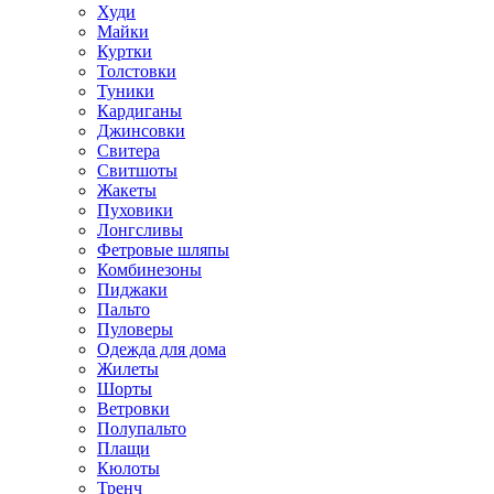
Худи
Майки
Куртки
Толстовки
Туники
Кардиганы
Джинсовки
Свитера
Свитшоты
Жакеты
Пуховики
Лонгсливы
Фетровые шляпы
Комбинезоны
Пиджаки
Пальто
Пуловеры
Одежда для дома
Жилеты
Шорты
Ветровки
Полупальто
Плащи
Кюлоты
Тренч