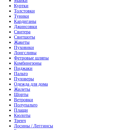
Майки
Куртки
Толстовки
Туники
Кардиганы
Джинсовки
Свитера
Свитшоты
Жакеты
Пуховики
Лонгсливы
Фетровые шляпы
Комбинезоны
Пиджаки
Пальто
Пуловеры
Одежда для дома
Жилеты
Шорты
Ветровки
Полупальто
Плащи
Кюлоты
Тренч
Лосины / Леггинсы