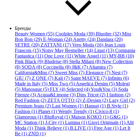
Бренды
Beauty Women (55)
Coolples Moda (39)
Bluoltre (32)
Miss
Bon Bon (29)
E-Woman (24)
Anetty (24)
Dandara (20)
SETRE (20)
ZATTANI (17)
Vero Moda (16)
Jean Louis
Francois (15)
Noisy May Bestseller (14)
Liqui (13)
Compania
Fantastica (11)
One Love (11)
White Angel (11)
MY-BB (10)
Pink Black (9)
Bludeise (8)
Stella Milani (8)
New Collection
(8)
SODA (8)
Coccinella (8)
J&K (7)
Altamira (7)
California&Miss (7)
Sweet Miss (7)
Elegance (7)
Nest (7)
GIU (7)
Z ONE (7)
Kali (7)
Saint MAEVE (7)
Infinito (6)
Made in Italy (5)
Miss Two (5)
Angelica Denim (5)
Molegi
(5)
Manosque (5)
FLY (4)
Selected (4)
You&You (3)
Soda
Firenze (3)
Acqua&Limone (3)
Dins Tricot (2)
I fashion (2)
Red Fashion (2)
ZETA OTTO (2)
Z-Design (2)
Lazy Girl (2)
Premium Jeans (2)
Last Women (1)
Hannaj (1)
B.Style (1)
Fashion (1)
Planet (1)
Wendy Trendy (1)
Civico-8 (1)
Glamorous (1)
BluRoyal (1)
Maison KOKO (1)
G&G (1)
MC Station (1)
J-City (1)
Lumina (1)
Giovi Originale (1)
Alit
Moda (1)
Think Believe (1)
B.LIVE (1)
Free Age (1)
Let It
Be (1)
ZND (1)