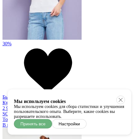
30%
Быстрый просмотр
Мы используем cookies
Купить в один клик
Мы используем cookies для сбора статистики и улучшения
2 990
2 090 руб
пользовательского опыта. Выберите, какие cookies вы
SODA
разрешаете использовать.
Топ
Принять все
Настройки
В наличии:
универсальный