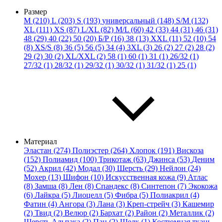
Размер
M (210)
L (203)
S (193)
универсальный (148)
S/M (132)
XL (111)
XS (87)
L/XL (82)
M/L (60)
42 (33)
44 (31)
46 (31)
48 (29)
40 (22)
50 (20)
Б/Р (16)
38 (13)
XXL (11)
52 (10)
54
(8)
XS/S (8)
36 (5)
56 (5)
34 (4)
3XL (3)
26 (2)
27 (2)
28 (2)
29 (2)
30 (2)
XL/XXL (2)
58 (1)
60 (1)
31 (1)
26/32 (1)
27/32 (1)
28/32 (1)
29/32 (1)
30/32 (1)
31/32 (1)
25 (1)
Материал
Эластан (274)
Полиэстер (264)
Хлопок (191)
Вискоза
(152)
Полиамид (100)
Трикотаж (63)
Джинса (53)
Деним
(52)
Акрил (42)
Модал (30)
Шерсть (29)
Нейлон (24)
Мохер (13)
Шифон (10)
Искусственная кожа (9)
Атлас
(8)
Замша (8)
Лен (8)
Спандекс (8)
Синтепон (7)
Экокожа
(6)
Лайкра (5)
Лиоцелл (5)
Фибра (5)
Полиакрил (4)
Фатин (4)
Ангора (3)
Лана (3)
Креп-стрейч (3)
Кашемир
(2)
Твид (2)
Велюр (2)
Бархат (2)
Район (2)
Металлик (2)
Шерсть Альпака (2)
Пан (2)
Шелк (1)
Костюмная ткань