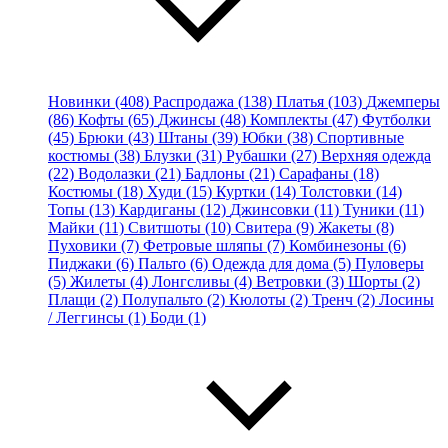
Новинки (408)
Распродажа (138)
Платья (103)
Джемперы
(86)
Кофты (65)
Джинсы (48)
Комплекты (47)
Футболки
(45)
Брюки (43)
Штаны (39)
Юбки (38)
Спортивные
костюмы (38)
Блузки (31)
Рубашки (27)
Верхняя одежда
(22)
Водолазки (21)
Бадлоны (21)
Сарафаны (18)
Костюмы (18)
Худи (15)
Куртки (14)
Толстовки (14)
Топы (13)
Кардиганы (12)
Джинсовки (11)
Туники (11)
Майки (11)
Свитшоты (10)
Свитера (9)
Жакеты (8)
Пуховики (7)
Фетровые шляпы (7)
Комбинезоны (6)
Пиджаки (6)
Пальто (6)
Одежда для дома (5)
Пуловеры
(5)
Жилеты (4)
Лонгсливы (4)
Ветровки (3)
Шорты (2)
Плащи (2)
Полупальто (2)
Кюлоты (2)
Тренч (2)
Лосины
/ Леггинсы (1)
Боди (1)