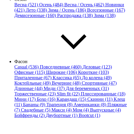
Весна (521)
Осень (484)
Весна / Осень (462)
Новинки
(421)
Лето (338)
Зима / Осень (186)
Всесезонные (167)
Демисезонные (160)
Распродажа (138)
Зима (138)
Фасон
Casual (536)
Повседневные (460)
Деловые (123)
Офисные (115)
Широкие (106)
Короткие (103)
Приталенные (67)
Классика (65)
До колена (49)
Коктейльные (49)
Вечерние (48)
Спортивные (47)
Длинные (44)
Миди (37)
Для беременных (31)
Торжественные (23)
Slim fit (22)
Плиссированные (18)
Мини (17)
Бохо (16)
Карандаш (15)
Скинни (11)
Клеш
(11)
Бананы (9)
Трапеция (8)
Американки (8)
Пляжные
(7)
Свадебные (5)
Макси (4)
Мом (4)
Выпускные (4)
Бойфренды (2)
Двубортные (1)
Bootcut (1)