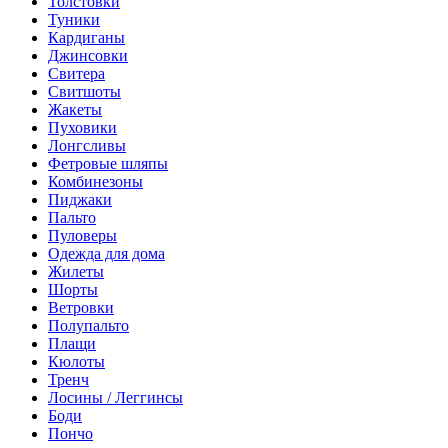
Толстовки
Туники
Кардиганы
Джинсовки
Свитера
Свитшоты
Жакеты
Пуховики
Лонгсливы
Фетровые шляпы
Комбинезоны
Пиджаки
Пальто
Пуловеры
Одежда для дома
Жилеты
Шорты
Ветровки
Полупальто
Плащи
Кюлоты
Тренч
Лосины / Леггинсы
Боди
Пончо