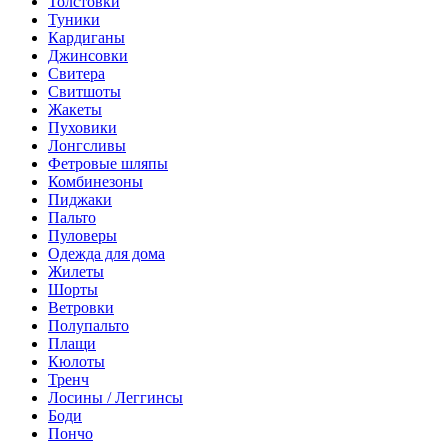
Толстовки
Туники
Кардиганы
Джинсовки
Свитера
Свитшоты
Жакеты
Пуховики
Лонгсливы
Фетровые шляпы
Комбинезоны
Пиджаки
Пальто
Пуловеры
Одежда для дома
Жилеты
Шорты
Ветровки
Полупальто
Плащи
Кюлоты
Тренч
Лосины / Леггинсы
Боди
Пончо