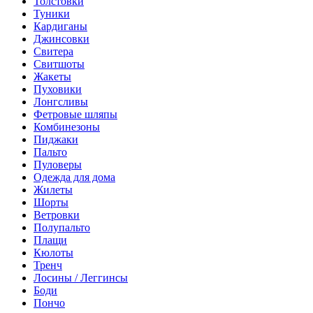
Толстовки
Туники
Кардиганы
Джинсовки
Свитера
Свитшоты
Жакеты
Пуховики
Лонгсливы
Фетровые шляпы
Комбинезоны
Пиджаки
Пальто
Пуловеры
Одежда для дома
Жилеты
Шорты
Ветровки
Полупальто
Плащи
Кюлоты
Тренч
Лосины / Леггинсы
Боди
Пончо