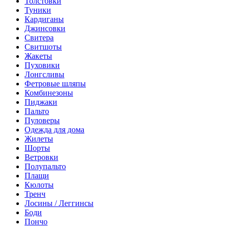
Толстовки
Туники
Кардиганы
Джинсовки
Свитера
Свитшоты
Жакеты
Пуховики
Лонгсливы
Фетровые шляпы
Комбинезоны
Пиджаки
Пальто
Пуловеры
Одежда для дома
Жилеты
Шорты
Ветровки
Полупальто
Плащи
Кюлоты
Тренч
Лосины / Леггинсы
Боди
Пончо