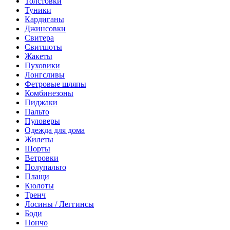
Толстовки
Туники
Кардиганы
Джинсовки
Свитера
Свитшоты
Жакеты
Пуховики
Лонгсливы
Фетровые шляпы
Комбинезоны
Пиджаки
Пальто
Пуловеры
Одежда для дома
Жилеты
Шорты
Ветровки
Полупальто
Плащи
Кюлоты
Тренч
Лосины / Леггинсы
Боди
Пончо