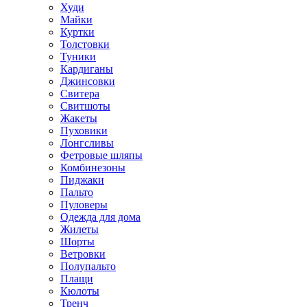
Худи
Майки
Куртки
Толстовки
Туники
Кардиганы
Джинсовки
Свитера
Свитшоты
Жакеты
Пуховики
Лонгсливы
Фетровые шляпы
Комбинезоны
Пиджаки
Пальто
Пуловеры
Одежда для дома
Жилеты
Шорты
Ветровки
Полупальто
Плащи
Кюлоты
Тренч