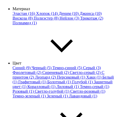
Материал
Эластан (16)
Хлопок (14)
Деним (10)
Джинса (10)
Вискоза (8)
Полиэстер (8)
Нейлон (3)
Трикотаж (2)
Полиамид (1)
Цвет
Синий (9)
Черный (5)
Темно-синий (5)
Серый (3)
Фиолетовый (2)
Сиреневый (2)
Светло-серый (2)
С
принтом (2)
Леопард (2)
Персиковый (1)
Хаки (1)
Белый
(1)
Графитовый (1)
Болотный (1)
Голубой (1)
Защитный
цвет (1)
Коралловый (1)
Лиловый (1)
Темно-серый (1)
Розовый (1)
Светло-голубой (1)
Светло-розовый (1)
Темно-зеленый (1)
Зеленый (1)
Лавандовый (1)