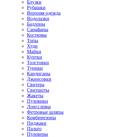
Блузки
Рубашки
Верхняя одежда
Водолазки
Бадлоны
Сарафаны
Костюмы
Топы
Худи
Майки
Куртки
Толстовки
Туники
Кардиганы
Джинсовки
Свитера
Свитшоты
Жакеты
Пуховики
Лонгсливы
Фетровые шляпы
Комбинезоны
Пиджаки
Пальто
Пуловеры