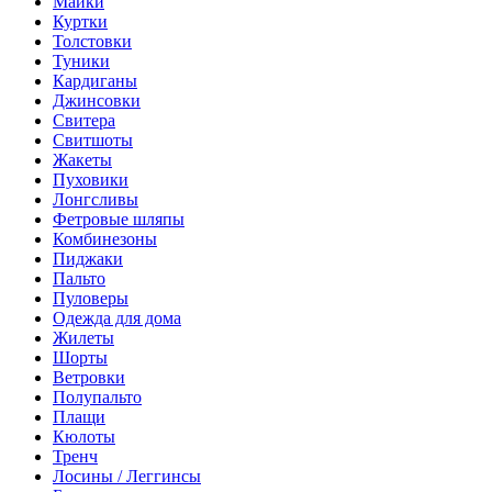
Майки
Куртки
Толстовки
Туники
Кардиганы
Джинсовки
Свитера
Свитшоты
Жакеты
Пуховики
Лонгсливы
Фетровые шляпы
Комбинезоны
Пиджаки
Пальто
Пуловеры
Одежда для дома
Жилеты
Шорты
Ветровки
Полупальто
Плащи
Кюлоты
Тренч
Лосины / Леггинсы