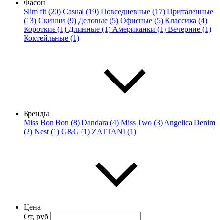
Фасон
Slim fit (20)
Casual (19)
Повседневные (17)
Приталенные
(13)
Скинни (9)
Деловые (5)
Офисные (5)
Классика (4)
Короткие (1)
Длинные (1)
Американки (1)
Вечерние (1)
Коктейльные (1)
Бренды
Miss Bon Bon (8)
Dandara (4)
Miss Two (3)
Angelica Denim
(2)
Nest (1)
G&G (1)
ZATTANI (1)
Цена
От, руб