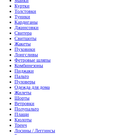
Майки
Куртки
Толстовки
Туники
Кардиганы
Джинсовки
Свитера
Свитшоты
Жакеты
Пуховики
Лонгсливы
Фетровые шляпы
Комбинезоны
Пиджаки
Пальто
Пуловеры
Одежда для дома
Жилеты
Шорты
Ветровки
Полупальто
Плащи
Кюлоты
Тренч
Лосины / Леггинсы