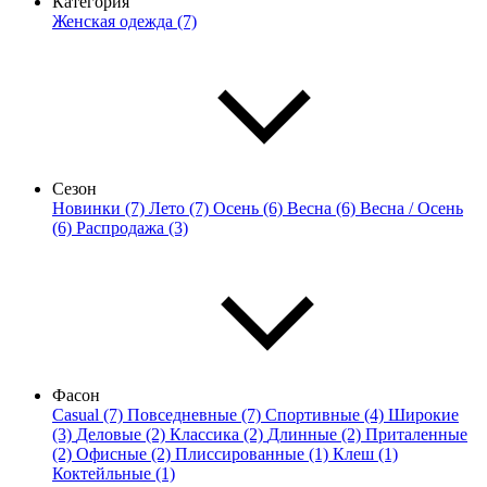
Категория
Женская одежда (7)
Сезон
Новинки (7)
Лето (7)
Осень (6)
Весна (6)
Весна / Осень
(6)
Распродажа (3)
Фасон
Casual (7)
Повседневные (7)
Спортивные (4)
Широкие
(3)
Деловые (2)
Классика (2)
Длинные (2)
Приталенные
(2)
Офисные (2)
Плиссированные (1)
Клеш (1)
Коктейльные (1)