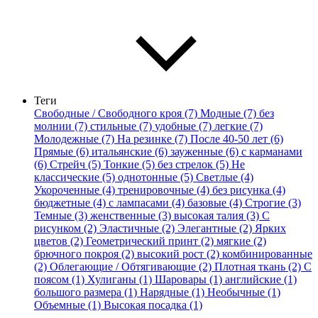
Теги
Свободные / Свободного кроя (7)
Модные (7)
без
молнии (7)
стильные (7)
удобные (7)
легкие (7)
Молодежные (7)
На резинке (7)
После 40-50 лет (6)
Прямые (6)
итальянские (6)
зауженные (6)
с карманами
(6)
Стрейч (5)
Тонкие (5)
без стрелок (5)
Не
классические (5)
однотонные (5)
Светлые (4)
Укороченные (4)
тренировочные (4)
без рисунка (4)
бюджетные (4)
с лампасами (4)
базовые (4)
Строгие (3)
Темные (3)
женственные (3)
высокая талия (3)
С
рисунком (2)
Эластичные (2)
Элегантные (2)
Ярких
цветов (2)
Геометрический принт (2)
мягкие (2)
брючного покроя (2)
высокий рост (2)
комбинированные
(2)
Облегающие / Обтягивающие (2)
Плотная ткань (2)
С
поясом (1)
Хулиганы (1)
Шаровары (1)
английские (1)
большого размера (1)
Нарядные (1)
Необычные (1)
Объемные (1)
Высокая посадка (1)