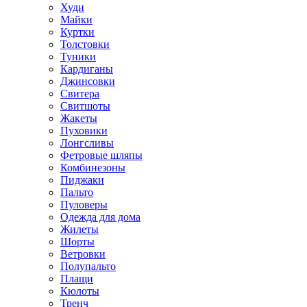
Худи
Майки
Куртки
Толстовки
Туники
Кардиганы
Джинсовки
Свитера
Свитшоты
Жакеты
Пуховики
Лонгсливы
Фетровые шляпы
Комбинезоны
Пиджаки
Пальто
Пуловеры
Одежда для дома
Жилеты
Шорты
Ветровки
Полупальто
Плащи
Кюлоты
Тренч