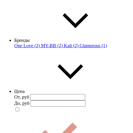
Бренды
One Love (2)
MY-BB (2)
Kali (2)
Glamorous (1)
Цена
От, руб
До, руб