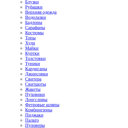
Блузки
Рубашки
Верхняя одежда
Водолазки
Бадлоны
Сарафаны
Костюмы
Топы
Худи
Майки
Куртки
Толстовки
Туники
Кардиганы
Джинсовки
Свитера
Свитшоты
Жакеты
Пуховики
Лонгсливы
Фетровые шляпы
Комбинезоны
Пиджаки
Пальто
Пуловеры