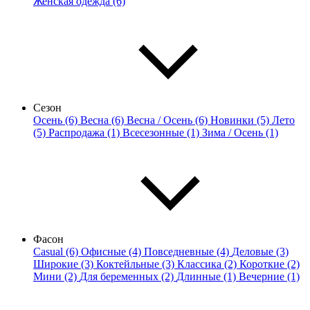
Женская одежда (6)
Сезон
Осень (6)
Весна (6)
Весна / Осень (6)
Новинки (5)
Лето
(5)
Распродажа (1)
Всесезонные (1)
Зима / Осень (1)
Фасон
Casual (6)
Офисные (4)
Повседневные (4)
Деловые (3)
Широкие (3)
Коктейльные (3)
Классика (2)
Короткие (2)
Мини (2)
Для беременных (2)
Длинные (1)
Вечерние (1)