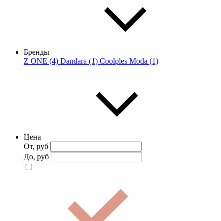
Бренды
Z ONE (4)
Dandara (1)
Coolples Moda (1)
Цена
От, руб
До, руб