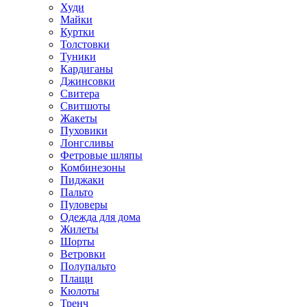
Худи
Майки
Куртки
Толстовки
Туники
Кардиганы
Джинсовки
Свитера
Свитшоты
Жакеты
Пуховики
Лонгсливы
Фетровые шляпы
Комбинезоны
Пиджаки
Пальто
Пуловеры
Одежда для дома
Жилеты
Шорты
Ветровки
Полупальто
Плащи
Кюлоты
Тренч