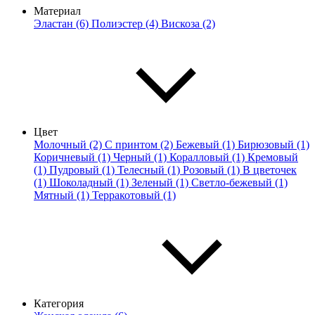
Материал
Эластан (6)
Полиэстер (4)
Вискоза (2)
Цвет
Молочный (2)
С принтом (2)
Бежевый (1)
Бирюзовый (1)
Коричневый (1)
Черный (1)
Коралловый (1)
Кремовый
(1)
Пудровый (1)
Телесный (1)
Розовый (1)
В цветочек
(1)
Шоколадный (1)
Зеленый (1)
Светло-бежевый (1)
Мятный (1)
Терракотовый (1)
Категория