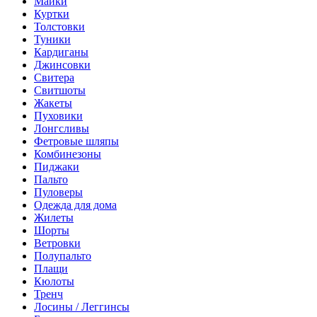
Майки
Куртки
Толстовки
Туники
Кардиганы
Джинсовки
Свитера
Свитшоты
Жакеты
Пуховики
Лонгсливы
Фетровые шляпы
Комбинезоны
Пиджаки
Пальто
Пуловеры
Одежда для дома
Жилеты
Шорты
Ветровки
Полупальто
Плащи
Кюлоты
Тренч
Лосины / Леггинсы