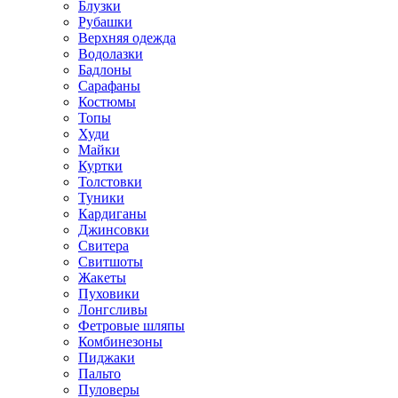
Блузки
Рубашки
Верхняя одежда
Водолазки
Бадлоны
Сарафаны
Костюмы
Топы
Худи
Майки
Куртки
Толстовки
Туники
Кардиганы
Джинсовки
Свитера
Свитшоты
Жакеты
Пуховики
Лонгсливы
Фетровые шляпы
Комбинезоны
Пиджаки
Пальто
Пуловеры