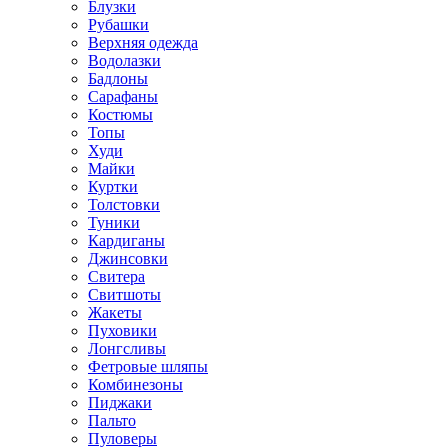
Блузки
Рубашки
Верхняя одежда
Водолазки
Бадлоны
Сарафаны
Костюмы
Топы
Худи
Майки
Куртки
Толстовки
Туники
Кардиганы
Джинсовки
Свитера
Свитшоты
Жакеты
Пуховики
Лонгсливы
Фетровые шляпы
Комбинезоны
Пиджаки
Пальто
Пуловеры