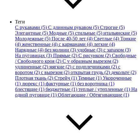
Теги
С рукавами (5)
С длинным рукавом (5)
Строгие (5)
Элегантные (5)
Модные (5)
стильные (5)
итальянские (5)
Молодежные (5)
После 40-50 лет (4)
Светлые (4)
Тонкие
(4)
женственные (4)
с карманами (4)
легкие (4)
Нарядные (4)
без молнии (3)
удобные (3)
с запахом (3)
На пуговицах (3)
Прямые (2)
С рисунком (2)
Свободные
/ Свободного кроя (2)
С v образным вырезом (2)
удлиненные (2)
мягкие (2)
с подплечниками (2)
с
воротом (2)
с вырезом (2)
открытая грудь (2)
декольте (2)
Плотная ткань (2)
Стрейч (1)
Темные (1)
Укороченные
(1)
люрекс (1)
фактурные (1)
без воротника (1)
блестящие (1)
бюджетные (1)
теплые / утепленные (1)
На
одной пуговице (1)
Облегающие / Обтягивающие (1)