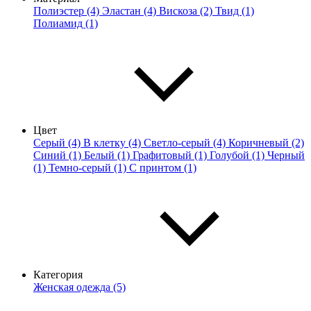
Полиэстер (4)
Эластан (4)
Вискоза (2)
Твид (1)
Полиамид (1)
Цвет
Серый (4)
В клетку (4)
Светло-серый (4)
Коричневый (2)
Синий (1)
Белый (1)
Графитовый (1)
Голубой (1)
Черный
(1)
Темно-серый (1)
С принтом (1)
Категория
Женская одежда (5)