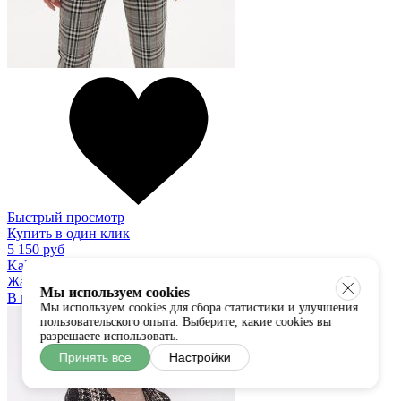
Быстрый просмотр
Купить в один клик
5 150 руб
Kali
Жакет
Мы используем cookies
В наличии:
S
M
L
Мы используем cookies для сбора статистики и улучшения
пользовательского опыта. Выберите, какие cookies вы
разрешаете использовать.
Принять все
Настройки