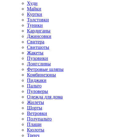
Худи
Майки
Куртки
Толстовки
Туники
Кардиганы
Джинсовки
Свитера
Свитшоты
Жакеты
Пуховики
Лонгсливы
Фетровые шляпы
Комбинезоны
Пиджаки
Пальто
Пуловеры
Одежда для дома
Жилеты
Шорты
Ветровки
Полупальто
Плащи
Кюлоты
Тренч