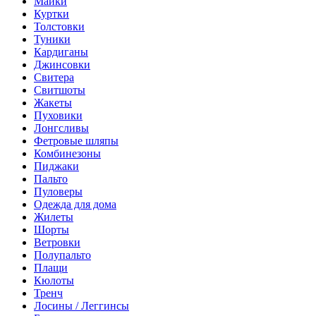
Майки
Куртки
Толстовки
Туники
Кардиганы
Джинсовки
Свитера
Свитшоты
Жакеты
Пуховики
Лонгсливы
Фетровые шляпы
Комбинезоны
Пиджаки
Пальто
Пуловеры
Одежда для дома
Жилеты
Шорты
Ветровки
Полупальто
Плащи
Кюлоты
Тренч
Лосины / Леггинсы