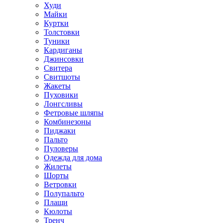
Худи
Майки
Куртки
Толстовки
Туники
Кардиганы
Джинсовки
Свитера
Свитшоты
Жакеты
Пуховики
Лонгсливы
Фетровые шляпы
Комбинезоны
Пиджаки
Пальто
Пуловеры
Одежда для дома
Жилеты
Шорты
Ветровки
Полупальто
Плащи
Кюлоты
Тренч