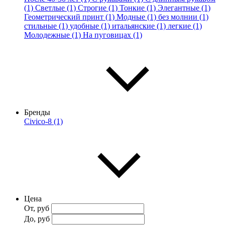
(1)
Светлые (1)
Строгие (1)
Тонкие (1)
Элегантные (1)
Геометрический принт (1)
Модные (1)
без молнии (1)
стильные (1)
удобные (1)
итальянские (1)
легкие (1)
Молодежные (1)
На пуговицах (1)
Бренды
Civico-8 (1)
Цена
От, руб
До, руб