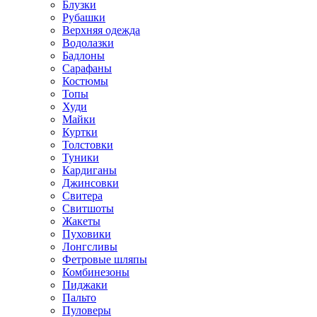
Блузки
Рубашки
Верхняя одежда
Водолазки
Бадлоны
Сарафаны
Костюмы
Топы
Худи
Майки
Куртки
Толстовки
Туники
Кардиганы
Джинсовки
Свитера
Свитшоты
Жакеты
Пуховики
Лонгсливы
Фетровые шляпы
Комбинезоны
Пиджаки
Пальто
Пуловеры