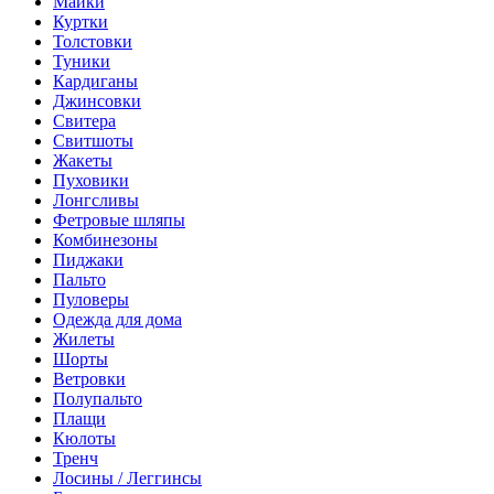
Майки
Куртки
Толстовки
Туники
Кардиганы
Джинсовки
Свитера
Свитшоты
Жакеты
Пуховики
Лонгсливы
Фетровые шляпы
Комбинезоны
Пиджаки
Пальто
Пуловеры
Одежда для дома
Жилеты
Шорты
Ветровки
Полупальто
Плащи
Кюлоты
Тренч
Лосины / Леггинсы