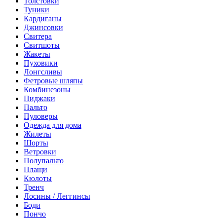
Толстовки
Туники
Кардиганы
Джинсовки
Свитера
Свитшоты
Жакеты
Пуховики
Лонгсливы
Фетровые шляпы
Комбинезоны
Пиджаки
Пальто
Пуловеры
Одежда для дома
Жилеты
Шорты
Ветровки
Полупальто
Плащи
Кюлоты
Тренч
Лосины / Леггинсы
Боди
Пончо