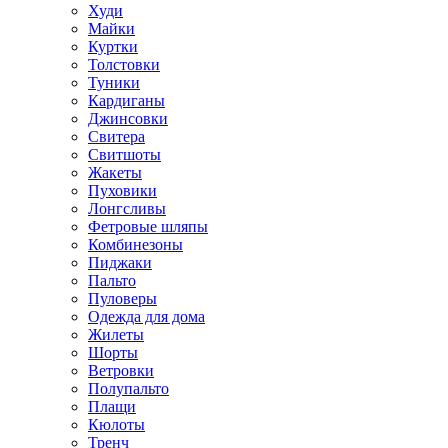
Худи
Майки
Куртки
Толстовки
Туники
Кардиганы
Джинсовки
Свитера
Свитшоты
Жакеты
Пуховики
Лонгсливы
Фетровые шляпы
Комбинезоны
Пиджаки
Пальто
Пуловеры
Одежда для дома
Жилеты
Шорты
Ветровки
Полупальто
Плащи
Кюлоты
Тренч