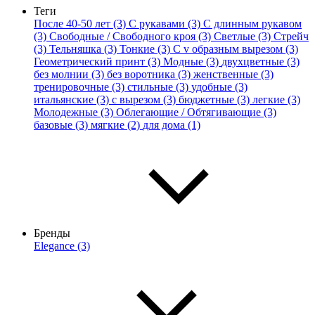
Теги
После 40-50 лет (3)
С рукавами (3)
С длинным рукавом
(3)
Свободные / Свободного кроя (3)
Светлые (3)
Стрейч
(3)
Тельняшка (3)
Тонкие (3)
С v образным вырезом (3)
Геометрический принт (3)
Модные (3)
двухцветные (3)
без молнии (3)
без воротника (3)
женственные (3)
тренировочные (3)
стильные (3)
удобные (3)
итальянские (3)
с вырезом (3)
бюджетные (3)
легкие (3)
Молодежные (3)
Облегающие / Обтягивающие (3)
базовые (3)
мягкие (2)
для дома (1)
Бренды
Elegance (3)