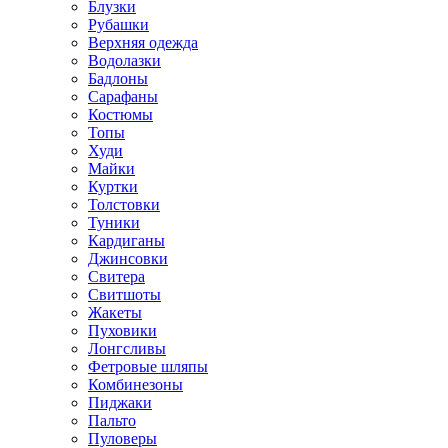
Блузки
Рубашки
Верхняя одежда
Водолазки
Бадлоны
Сарафаны
Костюмы
Топы
Худи
Майки
Куртки
Толстовки
Туники
Кардиганы
Джинсовки
Свитера
Свитшоты
Жакеты
Пуховики
Лонгсливы
Фетровые шляпы
Комбинезоны
Пиджаки
Пальто
Пуловеры