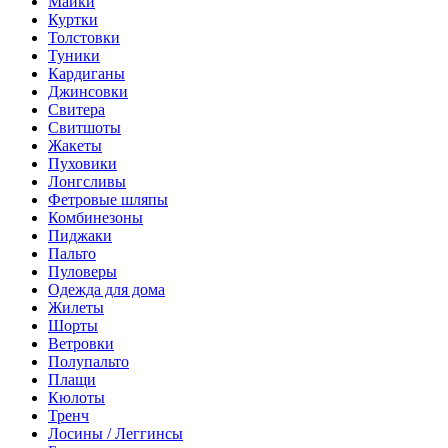
Майки
Куртки
Толстовки
Туники
Кардиганы
Джинсовки
Свитера
Свитшоты
Жакеты
Пуховики
Лонгсливы
Фетровые шляпы
Комбинезоны
Пиджаки
Пальто
Пуловеры
Одежда для дома
Жилеты
Шорты
Ветровки
Полупальто
Плащи
Кюлоты
Тренч
Лосины / Леггинсы