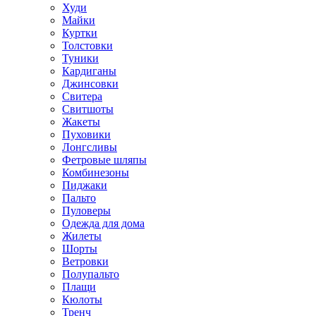
Худи
Майки
Куртки
Толстовки
Туники
Кардиганы
Джинсовки
Свитера
Свитшоты
Жакеты
Пуховики
Лонгсливы
Фетровые шляпы
Комбинезоны
Пиджаки
Пальто
Пуловеры
Одежда для дома
Жилеты
Шорты
Ветровки
Полупальто
Плащи
Кюлоты
Тренч