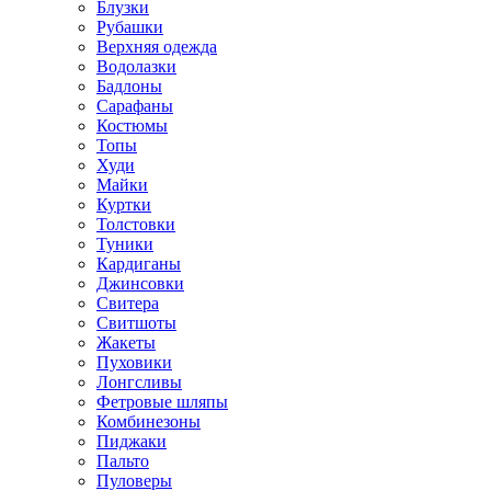
Блузки
Рубашки
Верхняя одежда
Водолазки
Бадлоны
Сарафаны
Костюмы
Топы
Худи
Майки
Куртки
Толстовки
Туники
Кардиганы
Джинсовки
Свитера
Свитшоты
Жакеты
Пуховики
Лонгсливы
Фетровые шляпы
Комбинезоны
Пиджаки
Пальто
Пуловеры