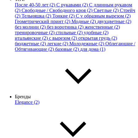
После 40-50 лет (2)
С рукавами (2)
С длинным рукавом
(2)
Свободные / Свободного кроя (2)
Светлые (2)
Стрейч
(2)
Тельняшка (2)
Тонкие (2)
С v образным вырезом (2)
Геометрический принт (2)
Модные (2)
двухцветные (2)
без молнии (2)
без воротника (2)
женственные (2)
тренировочные (2)
стильные (2)
удобные (2)
итальянские (2)
с вырезом (2)
открытая грудь (2)
бюджетные (2)
легкие (2)
Молодежные (2)
Облегающие /
Обтягивающие (2)
базовые (2)
для дома (1)
Бренды
Elegance (2)