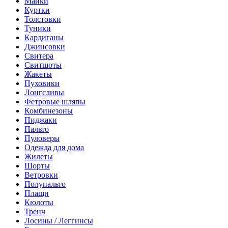
Майки
Куртки
Толстовки
Туники
Кардиганы
Джинсовки
Свитера
Свитшоты
Жакеты
Пуховики
Лонгсливы
Фетровые шляпы
Комбинезоны
Пиджаки
Пальто
Пуловеры
Одежда для дома
Жилеты
Шорты
Ветровки
Полупальто
Плащи
Кюлоты
Тренч
Лосины / Леггинсы