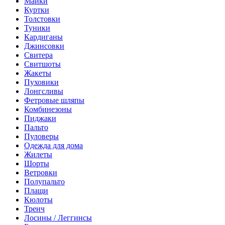
Майки
Куртки
Толстовки
Туники
Кардиганы
Джинсовки
Свитера
Свитшоты
Жакеты
Пуховики
Лонгсливы
Фетровые шляпы
Комбинезоны
Пиджаки
Пальто
Пуловеры
Одежда для дома
Жилеты
Шорты
Ветровки
Полупальто
Плащи
Кюлоты
Тренч
Лосины / Леггинсы