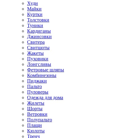
Худи
Майки
Куртки
Толстовки
Туники
Кардиганы
Джинсовки
Свитера
Свитшоты
Жакеты
Пуховики
Лонгсливы
Фетровые шляпы
Комбинезоны
Пиджаки
Пальто
Пуловеры
Одежда для дома
Жилеты
Шорты
Ветровки
Полупальто
Плащи
Кюлоты
Тренч