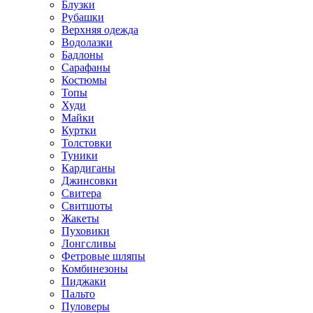
Блузки
Рубашки
Верхняя одежда
Водолазки
Бадлоны
Сарафаны
Костюмы
Топы
Худи
Майки
Куртки
Толстовки
Туники
Кардиганы
Джинсовки
Свитера
Свитшоты
Жакеты
Пуховики
Лонгсливы
Фетровые шляпы
Комбинезоны
Пиджаки
Пальто
Пуловеры