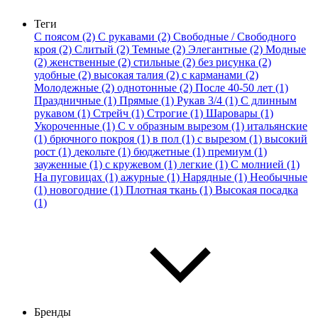
Теги
С поясом (2)
С рукавами (2)
Свободные / Свободного
кроя (2)
Слитый (2)
Темные (2)
Элегантные (2)
Модные
(2)
женственные (2)
стильные (2)
без рисунка (2)
удобные (2)
высокая талия (2)
с карманами (2)
Молодежные (2)
однотонные (2)
После 40-50 лет (1)
Праздничные (1)
Прямые (1)
Рукав 3/4 (1)
С длинным
рукавом (1)
Стрейч (1)
Строгие (1)
Шаровары (1)
Укороченные (1)
С v образным вырезом (1)
итальянские
(1)
брючного покроя (1)
в пол (1)
с вырезом (1)
высокий
рост (1)
декольте (1)
бюджетные (1)
премиум (1)
зауженные (1)
с кружевом (1)
легкие (1)
С молнией (1)
На пуговицах (1)
ажурные (1)
Нарядные (1)
Необычные
(1)
новогодние (1)
Плотная ткань (1)
Высокая посадка
(1)
Бренды