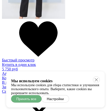
Быстрый просмотр
Купить в один клик
5 750 руб
Anetty
Комбинезон
Мы используем cookies
В наличии:
42
44
46
48
Мы используем cookies для сбора статистики и улучшения
Загрузить ещё
пользовательского опыта. Выберите, какие cookies вы
Система скидок
разрешаете использовать.
Принять все
Настройки