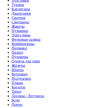
Толстовки
Туники
Кардиганы
Джинсовки
Свитера
Свитшоты
Жакеты
Пуховики
Лонгсливы
Фетровые шляпы
Комбинезоны
Пиджаки
Пальто
Пуловеры
Одежда для дома
Жилеты
Шорты
Ветровки
Полупальто
Плащи
Кюлоты
Тренч
Лосины / Леггинсы
Боди
Пончо