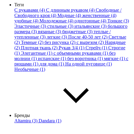
Теги
С рукавами (4)
С длинным рукавом (4)
Свободные /
Свободного кроя (4)
Модные (4)
женственные (4)
удобные (4)
Молодежные (4)
однотонные (4)
Тонкие (3)
Эластичные (3)
стильные (3)
итальянские (3)
большого
размера (3)
вязаные (3)
бюджетные (3)
теплые /
утепленные (3)
легкие (3)
После 40-50 лет (2)
Светлые
(2)
Темные (2)
без рисунка (2)
с вырезом (2)
Нарядные
(2)
Плотная ткань (2)
Рукав 3/4 (1)
Стрейч (1)
Строгие
(1)
Элегантные (1)
с объемными рукавами (1)
без
молнии (1)
испанские (1)
без воротника (1)
мягкие (1)
с
рюшами (1)
для дома (1)
На одной пуговице (1)
Необычные (1)
Бренды
Altamira (3)
Dandara (1)