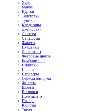
Худи
Майки
Куртки
Толстовки
Туники
Кардиганы
Джинсовки
Свитера
Свитшоты
Жакеты
Пуховики
Лонгсливы
Фетровые шляпы
Комбинезоны
Пиджаки
Пальто
Пуловеры
Одежда для дома
Жилеты
Шорты
Ветровки
Полупальто
Плащи
Кюлоты
Тренч