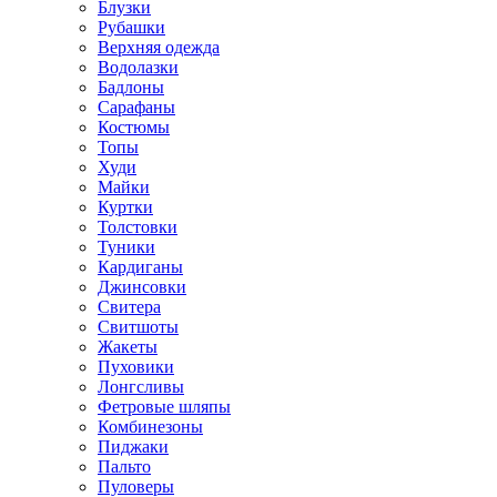
Блузки
Рубашки
Верхняя одежда
Водолазки
Бадлоны
Сарафаны
Костюмы
Топы
Худи
Майки
Куртки
Толстовки
Туники
Кардиганы
Джинсовки
Свитера
Свитшоты
Жакеты
Пуховики
Лонгсливы
Фетровые шляпы
Комбинезоны
Пиджаки
Пальто
Пуловеры