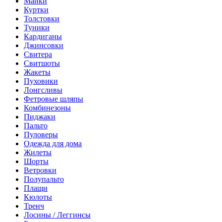
Майки
Куртки
Толстовки
Туники
Кардиганы
Джинсовки
Свитера
Свитшоты
Жакеты
Пуховики
Лонгсливы
Фетровые шляпы
Комбинезоны
Пиджаки
Пальто
Пуловеры
Одежда для дома
Жилеты
Шорты
Ветровки
Полупальто
Плащи
Кюлоты
Тренч
Лосины / Леггинсы