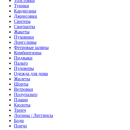
Толстовки
Туники
Кардиганы
Джинсовки
Свитера
Свитшоты
Жакеты
Пуховики
Лонгсливы
Фетровые шляпы
Комбинезоны
Пиджаки
Пальто
Пуловеры
Одежда для дома
Жилеты
Шорты
Ветровки
Полупальто
Плащи
Кюлоты
Тренч
Лосины / Леггинсы
Боди
Пончо