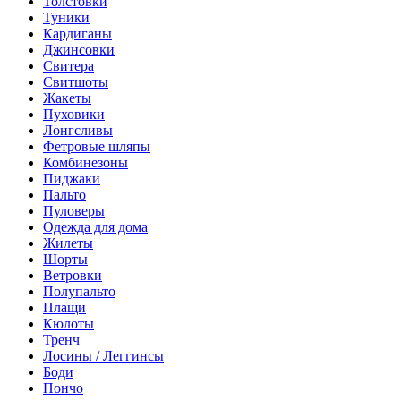
Толстовки
Туники
Кардиганы
Джинсовки
Свитера
Свитшоты
Жакеты
Пуховики
Лонгсливы
Фетровые шляпы
Комбинезоны
Пиджаки
Пальто
Пуловеры
Одежда для дома
Жилеты
Шорты
Ветровки
Полупальто
Плащи
Кюлоты
Тренч
Лосины / Леггинсы
Боди
Пончо