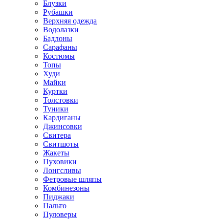
Блузки
Рубашки
Верхняя одежда
Водолазки
Бадлоны
Сарафаны
Костюмы
Топы
Худи
Майки
Куртки
Толстовки
Туники
Кардиганы
Джинсовки
Свитера
Свитшоты
Жакеты
Пуховики
Лонгсливы
Фетровые шляпы
Комбинезоны
Пиджаки
Пальто
Пуловеры