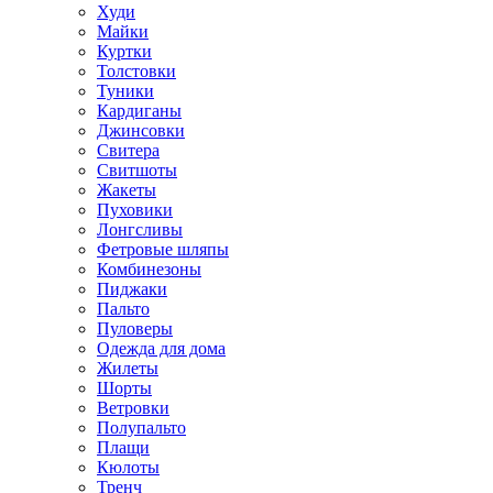
Худи
Майки
Куртки
Толстовки
Туники
Кардиганы
Джинсовки
Свитера
Свитшоты
Жакеты
Пуховики
Лонгсливы
Фетровые шляпы
Комбинезоны
Пиджаки
Пальто
Пуловеры
Одежда для дома
Жилеты
Шорты
Ветровки
Полупальто
Плащи
Кюлоты
Тренч