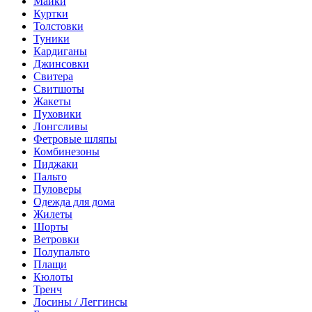
Майки
Куртки
Толстовки
Туники
Кардиганы
Джинсовки
Свитера
Свитшоты
Жакеты
Пуховики
Лонгсливы
Фетровые шляпы
Комбинезоны
Пиджаки
Пальто
Пуловеры
Одежда для дома
Жилеты
Шорты
Ветровки
Полупальто
Плащи
Кюлоты
Тренч
Лосины / Леггинсы