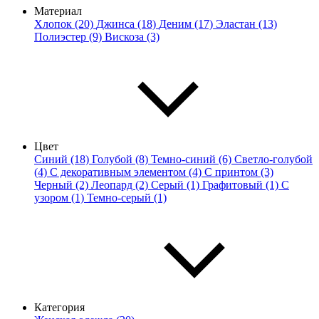
Материал
Хлопок (20)
Джинса (18)
Деним (17)
Эластан (13)
Полиэстер (9)
Вискоза (3)
Цвет
Синий (18)
Голубой (8)
Темно-синий (6)
Светло-голубой
(4)
С декоративным элементом (4)
С принтом (3)
Черный (2)
Леопард (2)
Серый (1)
Графитовый (1)
С
узором (1)
Темно-серый (1)
Категория