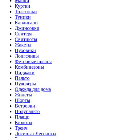
Майки
Куртки
Толстовки
Туники
Кардиганы
Джинсовки
Свитера
Свитшоты
Жакеты
Пуховики
Лонгсливы
Фетровые шляпы
Комбинезоны
Пиджаки
Пальто
Пуловеры
Одежда для дома
Жилеты
Шорты
Ветровки
Полупальто
Плащи
Кюлоты
Тренч
Лосины / Леггинсы