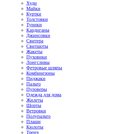
Худи
Майки
Куртки
Толстовки
Туники
Кардиганы
Джинсовки
Свитера
Свитшоты
Жакеты
Пуховики
Лонгсливы
Фетровые шляпы
Комбинезоны
Пиджаки
Пальто
Пуловеры
Одежда для дома
Жилеты
Шорты
Ветровки
Полупальто
Плащи
Кюлоты
Тренч