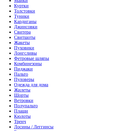
Майки
Куртки
Толстовки
Туники
Кардиганы
Джинсовки
Свитера
Свитшоты
Жакеты
Пуховики
Лонгсливы
Фетровые шляпы
Комбинезоны
Пиджаки
Пальто
Пуловеры
Одежда для дома
Жилеты
Шорты
Ветровки
Полупальто
Плащи
Кюлоты
Тренч
Лосины / Леггинсы