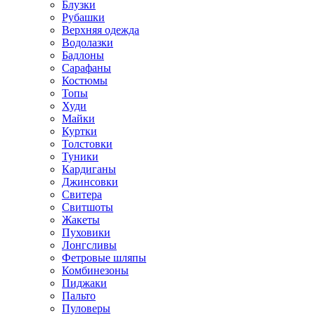
Блузки
Рубашки
Верхняя одежда
Водолазки
Бадлоны
Сарафаны
Костюмы
Топы
Худи
Майки
Куртки
Толстовки
Туники
Кардиганы
Джинсовки
Свитера
Свитшоты
Жакеты
Пуховики
Лонгсливы
Фетровые шляпы
Комбинезоны
Пиджаки
Пальто
Пуловеры