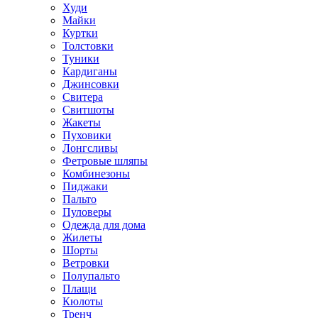
Худи
Майки
Куртки
Толстовки
Туники
Кардиганы
Джинсовки
Свитера
Свитшоты
Жакеты
Пуховики
Лонгсливы
Фетровые шляпы
Комбинезоны
Пиджаки
Пальто
Пуловеры
Одежда для дома
Жилеты
Шорты
Ветровки
Полупальто
Плащи
Кюлоты
Тренч