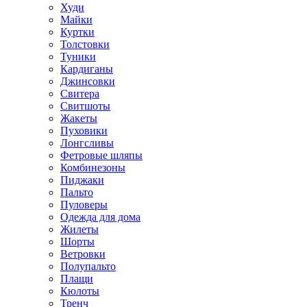
Худи
Майки
Куртки
Толстовки
Туники
Кардиганы
Джинсовки
Свитера
Свитшоты
Жакеты
Пуховики
Лонгсливы
Фетровые шляпы
Комбинезоны
Пиджаки
Пальто
Пуловеры
Одежда для дома
Жилеты
Шорты
Ветровки
Полупальто
Плащи
Кюлоты
Тренч