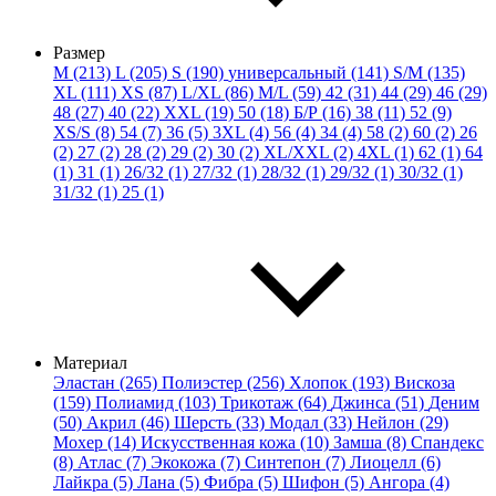
Размер
M (213)
L (205)
S (190)
универсальный (141)
S/M (135)
XL (111)
XS (87)
L/XL (86)
M/L (59)
42 (31)
44 (29)
46 (29)
48 (27)
40 (22)
XXL (19)
50 (18)
Б/Р (16)
38 (11)
52 (9)
XS/S (8)
54 (7)
36 (5)
3XL (4)
56 (4)
34 (4)
58 (2)
60 (2)
26
(2)
27 (2)
28 (2)
29 (2)
30 (2)
XL/XXL (2)
4XL (1)
62 (1)
64
(1)
31 (1)
26/32 (1)
27/32 (1)
28/32 (1)
29/32 (1)
30/32 (1)
31/32 (1)
25 (1)
Материал
Эластан (265)
Полиэстер (256)
Хлопок (193)
Вискоза
(159)
Полиамид (103)
Трикотаж (64)
Джинса (51)
Деним
(50)
Акрил (46)
Шерсть (33)
Модал (33)
Нейлон (29)
Мохер (14)
Искусственная кожа (10)
Замша (8)
Спандекс
(8)
Атлас (7)
Экокожа (7)
Синтепон (7)
Лиоцелл (6)
Лайкра (5)
Лана (5)
Фибра (5)
Шифон (5)
Ангора (4)