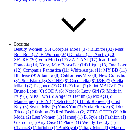
Бренды
Beauty Women (55)
Coolples Moda (37)
Bluoltre (32)
Miss
Bon Bon (27)
E-Woman (24)
Dandara (21)
Anetty (20)
SETRE (20)
Vero Moda (17)
ZATTANI (17)
Jean Louis
Francois (14)
Noisy May Bestseller (14)
Liqui (13)
One Love
(12)
Compania Fantastica (11)
White Angel (11)
MY-BB (11)
Bludeise (9)
Altamira (8)
California&Miss (8)
New Collection
(8)
Pink Black (8)
Z ONE (8)
Coccinella (8)
J&K (7)
Stella
Milani (7)
Elegance (7)
GIU (7)
Kali (7)
Saint MAEVE (7)
Bruno Leoni (6)
SODA (6)
Nest (6)
Lazy Girl (6)
Made in
Italy (5)
Miss Two (5)
Angelica Denim (5)
Molegi (5)
Manosque (5)
FLY (4)
Selected (4)
Think Believe (4)
Just
Key (3)
Sweet Miss (3)
You&You (3)
Soda Firenze (3)
Dins
Tricot (2)
I fashion (2)
Red Fashion (2)
ZETA OTTO (2)
Alit
Moda (2)
Last Women (1)
Hannaj (1)
B.Style (1)
Fashion (1)
Glamour (1)
Any Case (1)
Planet (1)
Wendy Trendy (1)
Civico-8 (1)
Infinito (1)
BluRoyal (1)
Italy Moda (1)
Maison