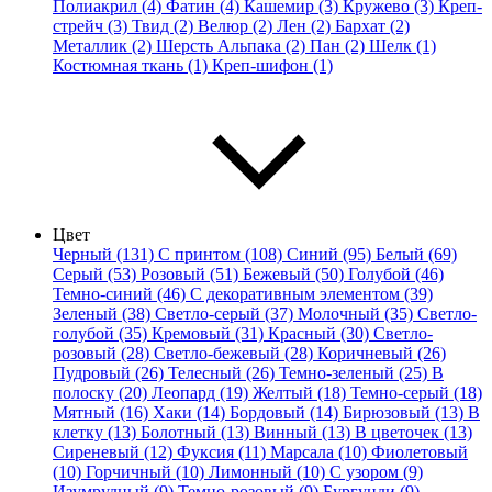
Полиакрил (4)
Фатин (4)
Кашемир (3)
Кружево (3)
Креп-
стрейч (3)
Твид (2)
Велюр (2)
Лен (2)
Бархат (2)
Металлик (2)
Шерсть Альпака (2)
Пан (2)
Шелк (1)
Костюмная ткань (1)
Креп-шифон (1)
Цвет
Черный (131)
С принтом (108)
Синий (95)
Белый (69)
Серый (53)
Розовый (51)
Бежевый (50)
Голубой (46)
Темно-синий (46)
С декоративным элементом (39)
Зеленый (38)
Светло-серый (37)
Молочный (35)
Светло-
голубой (35)
Кремовый (31)
Красный (30)
Светло-
розовый (28)
Светло-бежевый (28)
Коричневый (26)
Пудровый (26)
Телесный (26)
Темно-зеленый (25)
В
полоску (20)
Леопард (19)
Желтый (18)
Темно-серый (18)
Мятный (16)
Хаки (14)
Бордовый (14)
Бирюзовый (13)
В
клетку (13)
Болотный (13)
Винный (13)
В цветочек (13)
Сиреневый (12)
Фуксия (11)
Марсала (10)
Фиолетовый
(10)
Горчичный (10)
Лимонный (10)
С узором (9)
Изумрудный (9)
Темно-розовый (9)
Бургунди (9)