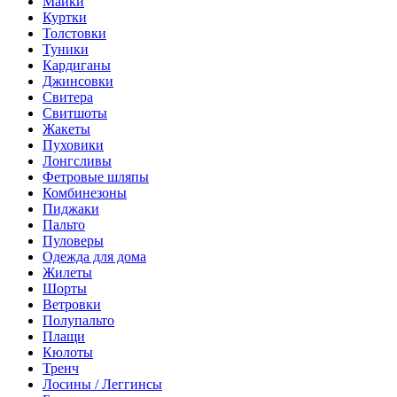
Майки
Куртки
Толстовки
Туники
Кардиганы
Джинсовки
Свитера
Свитшоты
Жакеты
Пуховики
Лонгсливы
Фетровые шляпы
Комбинезоны
Пиджаки
Пальто
Пуловеры
Одежда для дома
Жилеты
Шорты
Ветровки
Полупальто
Плащи
Кюлоты
Тренч
Лосины / Леггинсы