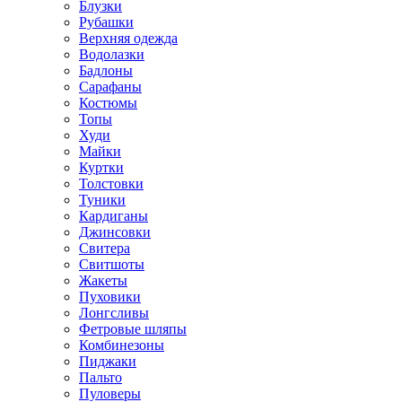
Блузки
Рубашки
Верхняя одежда
Водолазки
Бадлоны
Сарафаны
Костюмы
Топы
Худи
Майки
Куртки
Толстовки
Туники
Кардиганы
Джинсовки
Свитера
Свитшоты
Жакеты
Пуховики
Лонгсливы
Фетровые шляпы
Комбинезоны
Пиджаки
Пальто
Пуловеры