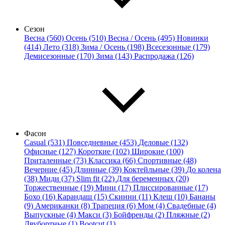
Сезон
Весна (560)
Осень (510)
Весна / Осень (495)
Новинки
(414)
Лето (318)
Зима / Осень (198)
Всесезонные (179)
Демисезонные (170)
Зима (143)
Распродажа (126)
Фасон
Casual (531)
Повседневные (453)
Деловые (132)
Офисные (127)
Короткие (102)
Широкие (100)
Приталенные (73)
Классика (66)
Спортивные (48)
Вечерние (45)
Длинные (39)
Коктейльные (39)
До колена
(38)
Миди (37)
Slim fit (22)
Для беременных (20)
Торжественные (19)
Мини (17)
Плиссированные (17)
Бохо (16)
Карандаш (15)
Скинни (11)
Клеш (10)
Бананы
(9)
Американки (8)
Трапеция (6)
Мом (4)
Свадебные (4)
Выпускные (4)
Макси (3)
Бойфренды (2)
Пляжные (2)
Двубортные (1)
Bootcut (1)