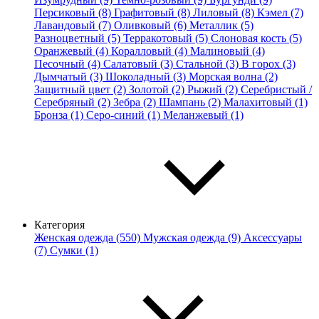
Персиковый (8)
Графитовый (8)
Лиловый (8)
Кэмел (7)
Лавандовый (7)
Оливковый (6)
Металлик (5)
Разноцветный (5)
Терракотовый (5)
Слоновая кость (5)
Оранжевый (4)
Коралловый (4)
Малиновый (4)
Песочный (4)
Салатовый (3)
Стальной (3)
В горох (3)
Дымчатый (3)
Шоколадный (3)
Морская волна (2)
Защитный цвет (2)
Золотой (2)
Рыжий (2)
Серебристый /
Серебряный (2)
Зебра (2)
Шампань (2)
Малахитовый (1)
Бронза (1)
Серо-синий (1)
Меланжевый (1)
Категория
Женская одежда (550)
Мужская одежда (9)
Аксессуары
(7)
Сумки (1)