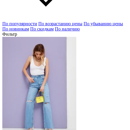
По популярности
По возрастанию цены
По убыванию цены
По новинкам
По скидкам
По наличию
Фильтр