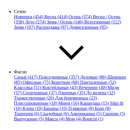
Сезон
Новинки (454)
Весна (414)
Осень (374)
Весна / Осень
(358)
Лето (274)
Зима / Осень (146)
Всесезонные (112)
Зима (107)
Распродажа (97)
Демисезонные (95)
Фасон
Casual (417)
Повседневные (357)
Деловые (86)
Широкие
(85)
Офисные (75)
Короткие (68)
Приталенные (52)
Классика (51)
Коктейльные (43)
Вечерние (40)
Миди
(37)
Спортивные (37)
Длинные (35)
До колена (32)
Торжественные (26)
Для беременных (23)
Плиссированные (18)
Мини (16)
Карандаш (15)
Slim fit
(10)
Клеш (10)
Бананы (10)
Пляжные (8)
Бохо (8)
Трапеция (6)
Свадебные (6)
Американки (5)
Скинни (5)
Выпускные (5)
Макси (4)
Мом (4)
Bootcut (1)