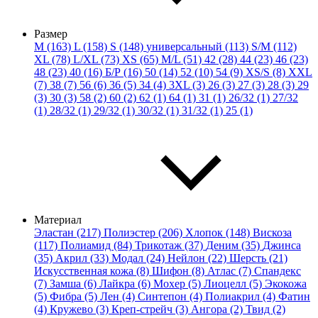
Размер
M (163)
L (158)
S (148)
универсальный (113)
S/M (112)
XL (78)
L/XL (73)
XS (65)
M/L (51)
42 (28)
44 (23)
46 (23)
48 (23)
40 (16)
Б/Р (16)
50 (14)
52 (10)
54 (9)
XS/S (8)
XXL
(7)
38 (7)
56 (6)
36 (5)
34 (4)
3XL (3)
26 (3)
27 (3)
28 (3)
29
(3)
30 (3)
58 (2)
60 (2)
62 (1)
64 (1)
31 (1)
26/32 (1)
27/32
(1)
28/32 (1)
29/32 (1)
30/32 (1)
31/32 (1)
25 (1)
Материал
Эластан (217)
Полиэстер (206)
Хлопок (148)
Вискоза
(117)
Полиамид (84)
Трикотаж (37)
Деним (35)
Джинса
(35)
Акрил (33)
Модал (24)
Нейлон (22)
Шерсть (21)
Искусственная кожа (8)
Шифон (8)
Атлас (7)
Спандекс
(7)
Замша (6)
Лайкра (6)
Мохер (5)
Лиоцелл (5)
Экокожа
(5)
Фибра (5)
Лен (4)
Синтепон (4)
Полиакрил (4)
Фатин
(4)
Кружево (3)
Креп-стрейч (3)
Ангора (2)
Твид (2)