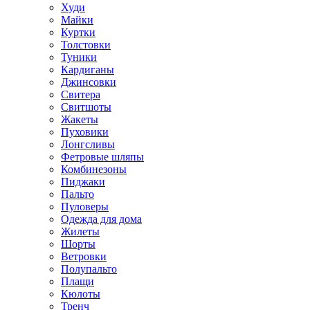
Худи
Майки
Куртки
Толстовки
Туники
Кардиганы
Джинсовки
Свитера
Свитшоты
Жакеты
Пуховики
Лонгсливы
Фетровые шляпы
Комбинезоны
Пиджаки
Пальто
Пуловеры
Одежда для дома
Жилеты
Шорты
Ветровки
Полупальто
Плащи
Кюлоты
Тренч