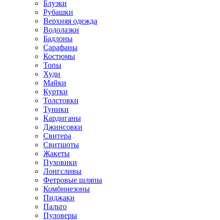
Блузки
Рубашки
Верхняя одежда
Водолазки
Бадлоны
Сарафаны
Костюмы
Топы
Худи
Майки
Куртки
Толстовки
Туники
Кардиганы
Джинсовки
Свитера
Свитшоты
Жакеты
Пуховики
Лонгсливы
Фетровые шляпы
Комбинезоны
Пиджаки
Пальто
Пуловеры