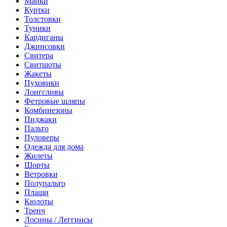
Майки
Куртки
Толстовки
Туники
Кардиганы
Джинсовки
Свитера
Свитшоты
Жакеты
Пуховики
Лонгсливы
Фетровые шляпы
Комбинезоны
Пиджаки
Пальто
Пуловеры
Одежда для дома
Жилеты
Шорты
Ветровки
Полупальто
Плащи
Кюлоты
Тренч
Лосины / Леггинсы