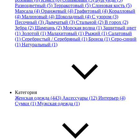
Разноцветный (5)
Терракотовый (5)
Слоновая кость (5)
Марсала (4)
Оранжевый (4)
Графитовый (4)
Коралловый
(4)
Малиновый (4)
Шоколадный (4)
С узором (3)
Песочный (3)
Дымчатый (3)
Стальной (2)
В горох (2)
Зебра (2)
Шампань (2)
Морская волна (1)
Защитный цвет
(1)
Золотой (1)
Малахитовый (1)
Рыжий (1)
Салатовый
(1)
Серебристый / Серебряный (1)
Бронза (1)
Серо-синий
(1)
Натуральный (1)
Категория
Женская одежда (443)
Аксессуары (12)
Интерьер (4)
Сумки (1)
Мужская одежда (1)