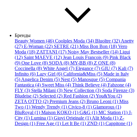
Бренды
Beauty Women (46)
Coolples Moda (34)
Bluoltre (32)
Anetty
(27)
E-Woman (22)
SETRE (21)
Miss Bon Bon (18)
Vero
Moda (18)
ZATTANI (17)
Noisy May Bestseller (14)
Liqui
(12)
Saint MAEVE (12)
Jean Louis Francois (9)
Pink Black
(9)
One Love (8)
SODA (8)
MY-BB (8)
Z ONE (8)
Coccinella (8)
White Angel (7)
Elegance (7)
GIU (7)
Kali (7)
Infinito (6)
Lazy Girl (6)
California&Miss (5)
Made in Italy
(5)
Angelica Denim (5)
Nest (5)
Manosque (5)
Compania
Fantastica (4)
Sweet Miss (4)
Think Believe (4)
Fabzone (4)
FLY (3)
Stella Milani (3)
New Collection (3)
Soda Firenze (3)
Bludeise (2)
Selected (2)
Red Fashion (2)
You&You (2)
ZETA OTTO (2)
Premium Jeans (2)
Bruno Leoni (1)
Miss
Two (1)
Wendy Trendy (1)
Civico-8 (1)
Glamorous (1)
BluRoyal (1)
Maison KOKO (1)
G&G (1)
MC Station (1)
J-
City (1)
Lumina (1)
Giovi Originale (1)
Alit Moda (1)
Z-
Design (1)
Free Age (1)
Let It Be (1)
ZND (1)
Cappitone (1)