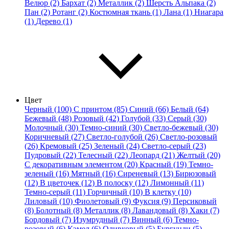
Велюр (2)
Бархат (2)
Металлик (2)
Шерсть Альпака (2)
Пан (2)
Ротанг (2)
Костюмная ткань (1)
Лана (1)
Ниагара
(1)
Дерево (1)
Цвет
Черный (100)
С принтом (85)
Синий (66)
Белый (64)
Бежевый (48)
Розовый (42)
Голубой (33)
Серый (30)
Молочный (30)
Темно-синий (30)
Светло-бежевый (30)
Коричневый (27)
Светло-голубой (26)
Светло-розовый
(26)
Кремовый (25)
Зеленый (24)
Светло-серый (23)
Пудровый (22)
Телесный (22)
Леопард (21)
Желтый (20)
С декоративным элементом (20)
Красный (19)
Темно-
зеленый (16)
Мятный (16)
Сиреневый (13)
Бирюзовый
(12)
В цветочек (12)
В полоску (12)
Лимонный (11)
Темно-серый (11)
Горчичный (10)
В клетку (10)
Лиловый (10)
Фиолетовый (9)
Фуксия (9)
Персиковый
(8)
Болотный (8)
Металлик (8)
Лавандовый (8)
Хаки (7)
Бордовый (7)
Изумрудный (7)
Винный (6)
Темно-
розовый (6)
Кэмел (6)
Оливковый (5)
Бургунди (5)