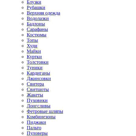
Блузки
Рубашки
Верхняя одежда
Водолазки
Бадлоны
Сарафаны
Костюмы
Топы
Худи
Майки
Куртки
Толстовки
Туники
Кардиганы
Джинсовки
Свитера
Свитшоты
Жакеты
Пуховики
Лонгсливы
Фетровые шляпы
Комбинезоны
Пиджаки
Пальто
Пуловеры