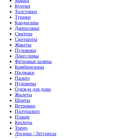
Майки
Куртки
Толстовки
Туники
Кардиганы
Джинсовки
Свитера
Свитшоты
Жакеты
Пуховики
Лонгсливы
Фетровые шляпы
Комбинезоны
Пиджаки
Пальто
Пуловеры
Одежда для дома
Жилеты
Шорты
Ветровки
Полупальто
Плащи
Кюлоты
Тренч
Лосины / Леггинсы