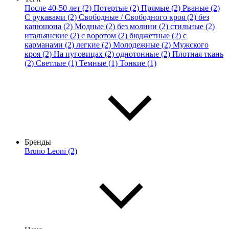
После 40-50 лет (2)
Потертые (2)
Прямые (2)
Рваные (2)
С рукавами (2)
Свободные / Свободного кроя (2)
без
капюшона (2)
Модные (2)
без молнии (2)
стильные (2)
итальянские (2)
с воротом (2)
бюджетные (2)
с
карманами (2)
легкие (2)
Молодежные (2)
Мужского
кроя (2)
На пуговицах (2)
однотонные (2)
Плотная ткань
(2)
Светлые (1)
Темные (1)
Тонкие (1)
Бренды
Bruno Leoni (2)