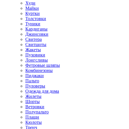
Худи
Майки
Куртки
Толстовки
Туники
Кардиганы
Джинсовки
Свитера
Свитшоты
Жакеты
Пуховики
Лонгсливы
Фетровые шляпы
Комбинезоны
Пиджаки
Пальто
Пуловеры
Одежда для дома
Жилеты
Шорты
Ветровки
Полупальто
Плащи
Кюлоты
Тренч