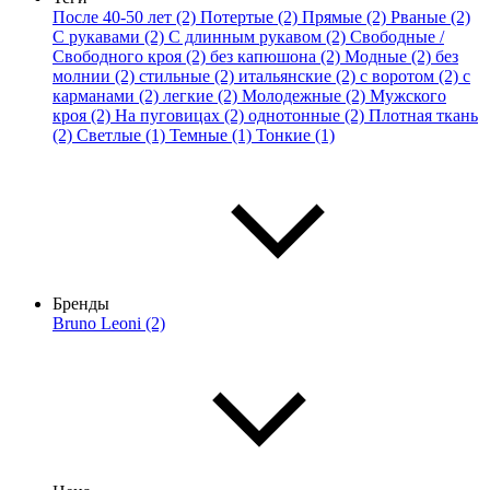
После 40-50 лет (2)
Потертые (2)
Прямые (2)
Рваные (2)
С рукавами (2)
С длинным рукавом (2)
Свободные /
Свободного кроя (2)
без капюшона (2)
Модные (2)
без
молнии (2)
стильные (2)
итальянские (2)
с воротом (2)
с
карманами (2)
легкие (2)
Молодежные (2)
Мужского
кроя (2)
На пуговицах (2)
однотонные (2)
Плотная ткань
(2)
Светлые (1)
Темные (1)
Тонкие (1)
Бренды
Bruno Leoni (2)