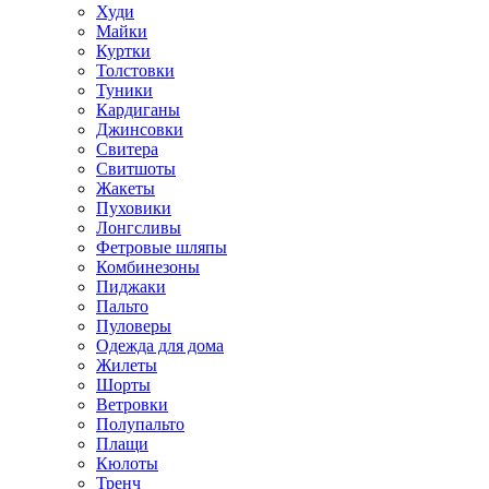
Худи
Майки
Куртки
Толстовки
Туники
Кардиганы
Джинсовки
Свитера
Свитшоты
Жакеты
Пуховики
Лонгсливы
Фетровые шляпы
Комбинезоны
Пиджаки
Пальто
Пуловеры
Одежда для дома
Жилеты
Шорты
Ветровки
Полупальто
Плащи
Кюлоты
Тренч