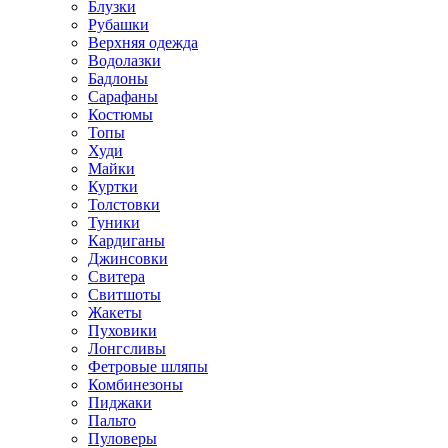
Блузки
Рубашки
Верхняя одежда
Водолазки
Бадлоны
Сарафаны
Костюмы
Топы
Худи
Майки
Куртки
Толстовки
Туники
Кардиганы
Джинсовки
Свитера
Свитшоты
Жакеты
Пуховики
Лонгсливы
Фетровые шляпы
Комбинезоны
Пиджаки
Пальто
Пуловеры