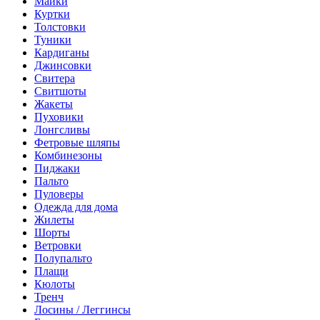
Майки
Куртки
Толстовки
Туники
Кардиганы
Джинсовки
Свитера
Свитшоты
Жакеты
Пуховики
Лонгсливы
Фетровые шляпы
Комбинезоны
Пиджаки
Пальто
Пуловеры
Одежда для дома
Жилеты
Шорты
Ветровки
Полупальто
Плащи
Кюлоты
Тренч
Лосины / Леггинсы