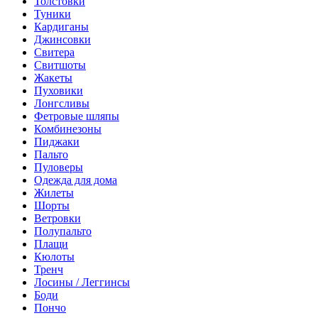
Толстовки
Туники
Кардиганы
Джинсовки
Свитера
Свитшоты
Жакеты
Пуховики
Лонгсливы
Фетровые шляпы
Комбинезоны
Пиджаки
Пальто
Пуловеры
Одежда для дома
Жилеты
Шорты
Ветровки
Полупальто
Плащи
Кюлоты
Тренч
Лосины / Леггинсы
Боди
Пончо