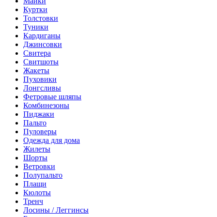
Майки
Куртки
Толстовки
Туники
Кардиганы
Джинсовки
Свитера
Свитшоты
Жакеты
Пуховики
Лонгсливы
Фетровые шляпы
Комбинезоны
Пиджаки
Пальто
Пуловеры
Одежда для дома
Жилеты
Шорты
Ветровки
Полупальто
Плащи
Кюлоты
Тренч
Лосины / Леггинсы