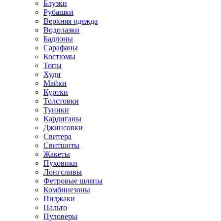
Блузки
Рубашки
Верхняя одежда
Водолазки
Бадлоны
Сарафаны
Костюмы
Топы
Худи
Майки
Куртки
Толстовки
Туники
Кардиганы
Джинсовки
Свитера
Свитшоты
Жакеты
Пуховики
Лонгсливы
Фетровые шляпы
Комбинезоны
Пиджаки
Пальто
Пуловеры