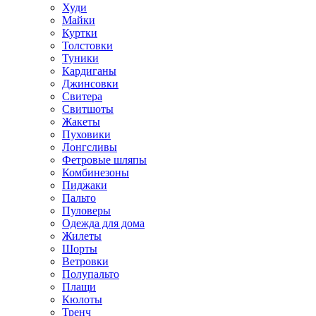
Худи
Майки
Куртки
Толстовки
Туники
Кардиганы
Джинсовки
Свитера
Свитшоты
Жакеты
Пуховики
Лонгсливы
Фетровые шляпы
Комбинезоны
Пиджаки
Пальто
Пуловеры
Одежда для дома
Жилеты
Шорты
Ветровки
Полупальто
Плащи
Кюлоты
Тренч