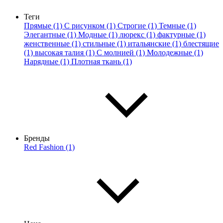
Теги
Прямые (1)
С рисунком (1)
Строгие (1)
Темные (1)
Элегантные (1)
Модные (1)
люрекс (1)
фактурные (1)
женственные (1)
стильные (1)
итальянские (1)
блестящие
(1)
высокая талия (1)
С молнией (1)
Молодежные (1)
Нарядные (1)
Плотная ткань (1)
Бренды
Red Fashion (1)