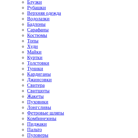
Блузки
Рубашки
Верхняя одежда
Водолазки
Бадлоны
Сарафаны
Костюмы
Топы
Худи
Майки
Куртки
Толстовки
Туники
Кардиганы
Джинсовки
Свитера
Свитшоты
Жакеты
Пуховики
Лонгсливы
Фетровые шляпы
Комбинезоны
Пиджаки
Пальто
Пуловеры