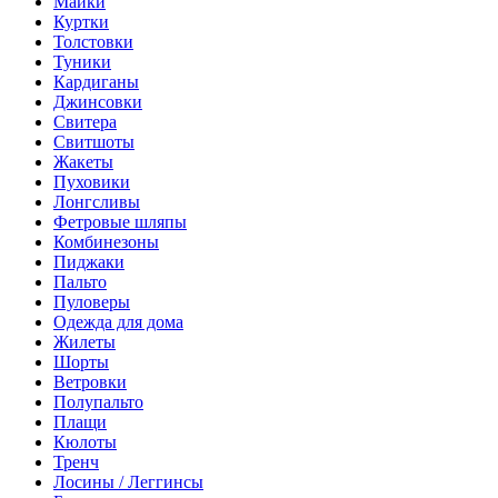
Майки
Куртки
Толстовки
Туники
Кардиганы
Джинсовки
Свитера
Свитшоты
Жакеты
Пуховики
Лонгсливы
Фетровые шляпы
Комбинезоны
Пиджаки
Пальто
Пуловеры
Одежда для дома
Жилеты
Шорты
Ветровки
Полупальто
Плащи
Кюлоты
Тренч
Лосины / Леггинсы