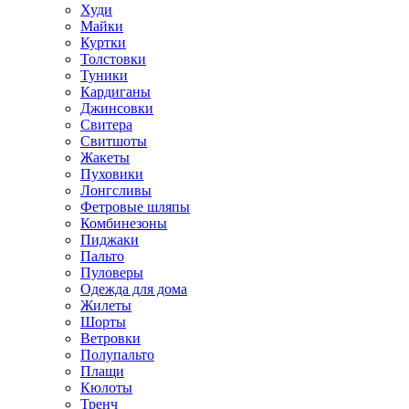
Худи
Майки
Куртки
Толстовки
Туники
Кардиганы
Джинсовки
Свитера
Свитшоты
Жакеты
Пуховики
Лонгсливы
Фетровые шляпы
Комбинезоны
Пиджаки
Пальто
Пуловеры
Одежда для дома
Жилеты
Шорты
Ветровки
Полупальто
Плащи
Кюлоты
Тренч