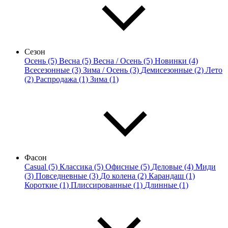
Сезон
Осень (5)
Весна (5)
Весна / Осень (5)
Новинки (4)
Всесезонные (3)
Зима / Осень (3)
Демисезонные (2)
Лето
(2)
Распродажа (1)
Зима (1)
Фасон
Casual (5)
Классика (5)
Офисные (5)
Деловые (4)
Миди
(3)
Повседневные (3)
До колена (2)
Карандаш (1)
Короткие (1)
Плиссированные (1)
Длинные (1)