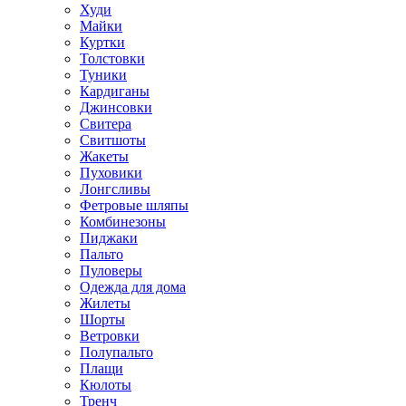
Худи
Майки
Куртки
Толстовки
Туники
Кардиганы
Джинсовки
Свитера
Свитшоты
Жакеты
Пуховики
Лонгсливы
Фетровые шляпы
Комбинезоны
Пиджаки
Пальто
Пуловеры
Одежда для дома
Жилеты
Шорты
Ветровки
Полупальто
Плащи
Кюлоты
Тренч