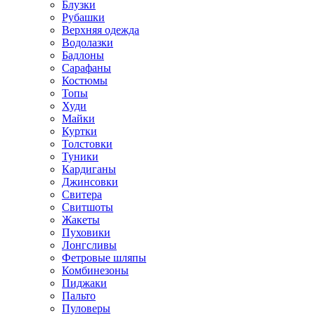
Блузки
Рубашки
Верхняя одежда
Водолазки
Бадлоны
Сарафаны
Костюмы
Топы
Худи
Майки
Куртки
Толстовки
Туники
Кардиганы
Джинсовки
Свитера
Свитшоты
Жакеты
Пуховики
Лонгсливы
Фетровые шляпы
Комбинезоны
Пиджаки
Пальто
Пуловеры