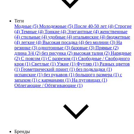
Теги
Модные (5)
Молодежные (5)
После 40-50 лет (4)
Строгие
(4)
Темные (4)
Тонкие (4)
Элегантные (4)
женственные
(4)
стильные (4)
удобные (4)
итальянские (4)
бюджетные
(4)
легкие (4)
Высокая посадка (4)
без молнии (3)
На
резинке (3)
однотонные (3)
базовые (3)
Прямые (2)
длина 3/4 (2)
без рисунка (2)
высокая талия (2)
Нарядные
(2)
С поясом (1)
С разрезом (1)
Свободные / Свободного
кроя (1)
Светлые (1)
Узкие (1)
Футляр (1)
Разных цветов
(1)
Геометрический принт (1)
без подкладки (1)
испанские (1)
без рукавов (1)
большого размера (1)
с
запахом (1)
с карманами (1)
На пуговицах (1)
Облегающие / Обтягивающие (1)
Бренды