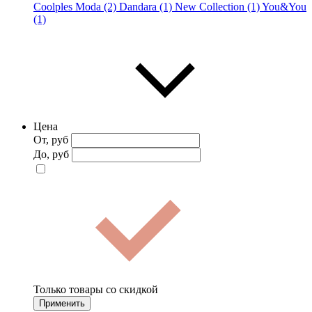
Coolples Moda (2)
Dandara (1)
New Collection (1)
You&You
(1)
Цена
От, руб
До, руб
Только товары со скидкой
Применить