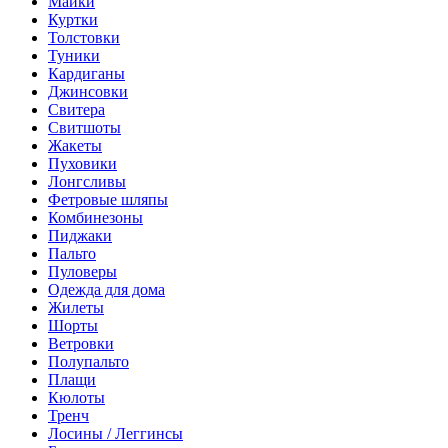
Майки
Куртки
Толстовки
Туники
Кардиганы
Джинсовки
Свитера
Свитшоты
Жакеты
Пуховики
Лонгсливы
Фетровые шляпы
Комбинезоны
Пиджаки
Пальто
Пуловеры
Одежда для дома
Жилеты
Шорты
Ветровки
Полупальто
Плащи
Кюлоты
Тренч
Лосины / Леггинсы