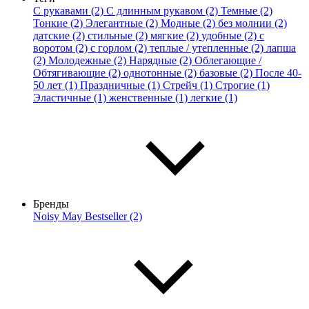
С рукавами (2)
С длинным рукавом (2)
Темные (2)
Тонкие (2)
Элегантные (2)
Модные (2)
без молнии (2)
датские (2)
стильные (2)
мягкие (2)
удобные (2)
с
воротом (2)
с горлом (2)
теплые / утепленные (2)
лапша
(2)
Молодежные (2)
Нарядные (2)
Облегающие /
Обтягивающие (2)
однотонные (2)
базовые (2)
После 40-
50 лет (1)
Праздничные (1)
Стрейч (1)
Строгие (1)
Эластичные (1)
женственные (1)
легкие (1)
Бренды
Noisy May Bestseller (2)