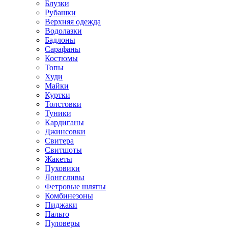
Блузки
Рубашки
Верхняя одежда
Водолазки
Бадлоны
Сарафаны
Костюмы
Топы
Худи
Майки
Куртки
Толстовки
Туники
Кардиганы
Джинсовки
Свитера
Свитшоты
Жакеты
Пуховики
Лонгсливы
Фетровые шляпы
Комбинезоны
Пиджаки
Пальто
Пуловеры