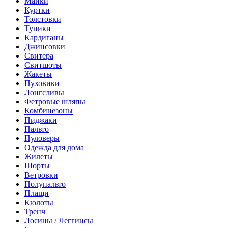
Майки
Куртки
Толстовки
Туники
Кардиганы
Джинсовки
Свитера
Свитшоты
Жакеты
Пуховики
Лонгсливы
Фетровые шляпы
Комбинезоны
Пиджаки
Пальто
Пуловеры
Одежда для дома
Жилеты
Шорты
Ветровки
Полупальто
Плащи
Кюлоты
Тренч
Лосины / Леггинсы