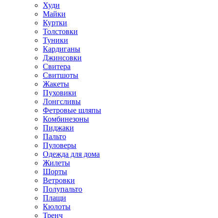
Худи
Майки
Куртки
Толстовки
Туники
Кардиганы
Джинсовки
Свитера
Свитшоты
Жакеты
Пуховики
Лонгсливы
Фетровые шляпы
Комбинезоны
Пиджаки
Пальто
Пуловеры
Одежда для дома
Жилеты
Шорты
Ветровки
Полупальто
Плащи
Кюлоты
Тренч