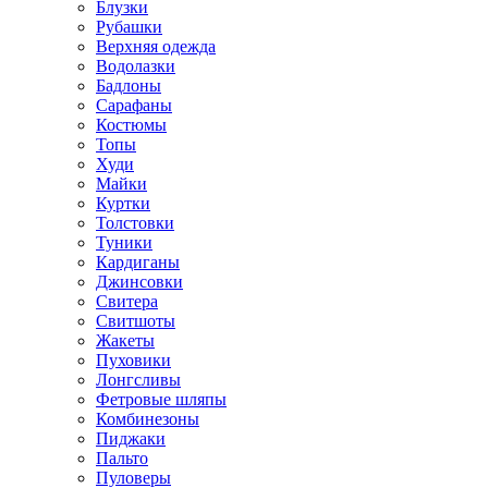
Блузки
Рубашки
Верхняя одежда
Водолазки
Бадлоны
Сарафаны
Костюмы
Топы
Худи
Майки
Куртки
Толстовки
Туники
Кардиганы
Джинсовки
Свитера
Свитшоты
Жакеты
Пуховики
Лонгсливы
Фетровые шляпы
Комбинезоны
Пиджаки
Пальто
Пуловеры