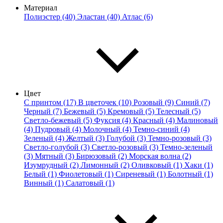
Материал
Полиэстер (40)
Эластан (40)
Атлас (6)
Цвет
С принтом (17)
В цветочек (10)
Розовый (9)
Синий (7)
Черный (7)
Бежевый (5)
Кремовый (5)
Телесный (5)
Светло-бежевый (5)
Фуксия (4)
Красный (4)
Малиновый
(4)
Пудровый (4)
Молочный (4)
Темно-синий (4)
Зеленый (4)
Желтый (3)
Голубой (3)
Темно-розовый (3)
Светло-голубой (3)
Светло-розовый (3)
Темно-зеленый
(3)
Мятный (3)
Бирюзовый (2)
Морская волна (2)
Изумрудный (2)
Лимонный (2)
Оливковый (1)
Хаки (1)
Белый (1)
Фиолетовый (1)
Сиреневый (1)
Болотный (1)
Винный (1)
Салатовый (1)