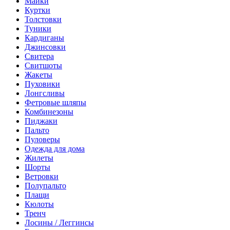
Майки
Куртки
Толстовки
Туники
Кардиганы
Джинсовки
Свитера
Свитшоты
Жакеты
Пуховики
Лонгсливы
Фетровые шляпы
Комбинезоны
Пиджаки
Пальто
Пуловеры
Одежда для дома
Жилеты
Шорты
Ветровки
Полупальто
Плащи
Кюлоты
Тренч
Лосины / Леггинсы