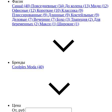
Фасон
Casual (40)
Повседневные (34)
До колена (13)
Миди (12)
Офисные (12)
Короткие (10)
Классика (9)
Плиссированные (9)
Длинные (9)
Коктейльные (9)
Деловые (7)
Вечерние (7)
Бохо (3)
Трапеция (2)
Для
беременных (2)
Макси (1)
Широкие (1)
Бренды
Coolples Moda (40)
Цена
От, руб