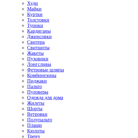
Худи
Майки
Куртки
Толстовки
Туники
Кардиганы
Джинсовки
Свитера
Свитшоты
Жакеты
Пуховики
Лонгсливы
Фетровые шляпы
Комбинезоны
Пиджаки
Пальто
Пуловеры
Одежда для дома
Жилеты
Шорты
Ветровки
Полупальто
Плащи
Кюлоты
Тренч