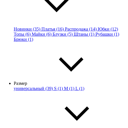
Новинки (35)
Платья (16)
Распродажа (14)
Юбки (12)
Топы (6)
Майки (6)
Блузки (5)
Штаны (1)
Рубашки (1)
Брюки (1)
Размер
универсальный (39)
S (1)
M (1)
L (1)