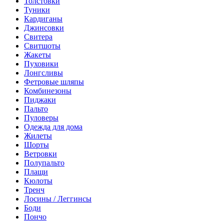
Толстовки
Туники
Кардиганы
Джинсовки
Свитера
Свитшоты
Жакеты
Пуховики
Лонгсливы
Фетровые шляпы
Комбинезоны
Пиджаки
Пальто
Пуловеры
Одежда для дома
Жилеты
Шорты
Ветровки
Полупальто
Плащи
Кюлоты
Тренч
Лосины / Леггинсы
Боди
Пончо