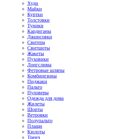
Худи
Майки
Куртки
Толстовки
Туники
Кардиганы
Джинсовки
Свитера
Свитшоты
Жакеты
Пуховики
Лонгсливы
Фетровые шляпы
Комбинезоны
Пиджаки
Пальто
Пуловеры
Одежда для дома
Жилеты
Шорты
Ветровки
Полупальто
Плащи
Кюлоты
Тренч