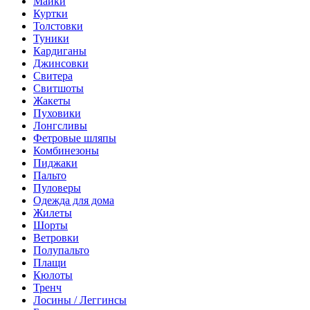
Майки
Куртки
Толстовки
Туники
Кардиганы
Джинсовки
Свитера
Свитшоты
Жакеты
Пуховики
Лонгсливы
Фетровые шляпы
Комбинезоны
Пиджаки
Пальто
Пуловеры
Одежда для дома
Жилеты
Шорты
Ветровки
Полупальто
Плащи
Кюлоты
Тренч
Лосины / Леггинсы