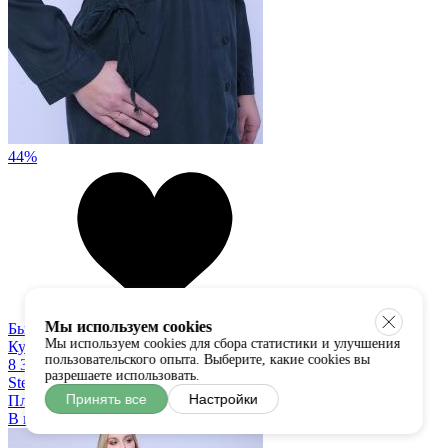
44%
Мы используем cookies
Быстрый просмотр
Мы используем cookies для сбора статистики и улучшения
Купить в один клик
пользовательского опыта. Выберите, какие cookies вы
8 350
4 650 руб
разрешаете использовать.
Stella Milani
Принять все
Настройки
Платье
В наличии:
универсальный