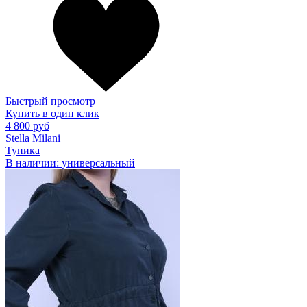
Быстрый просмотр
Купить в один клик
4 800 руб
Stella Milani
Туника
В наличии:
универсальный