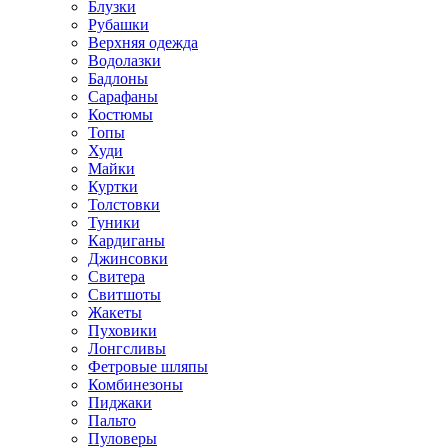
Блузки
Рубашки
Верхняя одежда
Водолазки
Бадлоны
Сарафаны
Костюмы
Топы
Худи
Майки
Куртки
Толстовки
Туники
Кардиганы
Джинсовки
Свитера
Свитшоты
Жакеты
Пуховики
Лонгсливы
Фетровые шляпы
Комбинезоны
Пиджаки
Пальто
Пуловеры