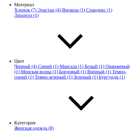
Материал
Хлопок (7)
Эластан (4)
Вискоза (1)
Спандекс (1)
Лиоцелл (1)
Цвет
Черный (4)
Синий (1)
Марсала (1)
Белый (1)
Оранжевый
(1)
Морская волна (1)
Бордовый (1)
Винный (1)
Темно-
синий (1)
Темно-зеленый (1)
Зеленый (1)
Бургунди (1)
Категория
Женская одежда (8)