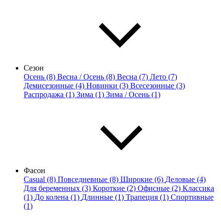
Сезон
Осень (8)
Весна / Осень (8)
Весна (7)
Лето (7)
Демисезонные (4)
Новинки (3)
Всесезонные (3)
Распродажа (1)
Зима (1)
Зима / Осень (1)
Фасон
Casual (8)
Повседневные (8)
Широкие (6)
Деловые (4)
Для беременных (3)
Короткие (2)
Офисные (2)
Классика
(1)
До колена (1)
Длинные (1)
Трапеция (1)
Спортивные
(1)