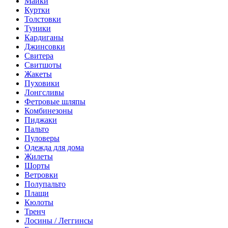
Майки
Куртки
Толстовки
Туники
Кардиганы
Джинсовки
Свитера
Свитшоты
Жакеты
Пуховики
Лонгсливы
Фетровые шляпы
Комбинезоны
Пиджаки
Пальто
Пуловеры
Одежда для дома
Жилеты
Шорты
Ветровки
Полупальто
Плащи
Кюлоты
Тренч
Лосины / Леггинсы