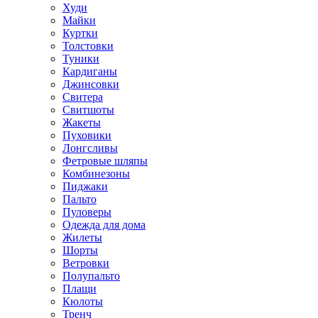
Худи
Майки
Куртки
Толстовки
Туники
Кардиганы
Джинсовки
Свитера
Свитшоты
Жакеты
Пуховики
Лонгсливы
Фетровые шляпы
Комбинезоны
Пиджаки
Пальто
Пуловеры
Одежда для дома
Жилеты
Шорты
Ветровки
Полупальто
Плащи
Кюлоты
Тренч