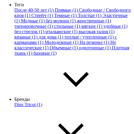
Теги
После 40-50 лет (1)
Прямые (1)
Свободные / Свободного
кроя (1)
Стрейч (1)
Темные (1)
Толстые (1)
Эластичные
(1)
Модные (1)
без молнии (1)
женственные (1)
тренировочные (1)
стильные (1)
мягкие (1)
удобные (1)
без стрелок (1)
итальянские (1)
высокая талия (1)
вязаные (1)
для дома (1)
теплые / утепленные (1)
с
карманами (1)
Молодежные (1)
На резинке (1)
Не
классические (1)
Объемные (1)
однотонные (1)
Плотная
ткань (1)
базовые (1)
Бренды
Dins Tricot (1)