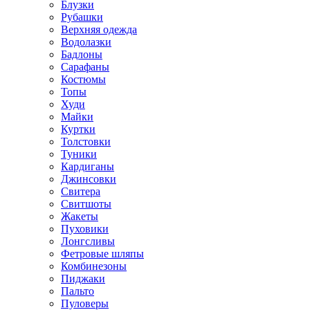
Блузки
Рубашки
Верхняя одежда
Водолазки
Бадлоны
Сарафаны
Костюмы
Топы
Худи
Майки
Куртки
Толстовки
Туники
Кардиганы
Джинсовки
Свитера
Свитшоты
Жакеты
Пуховики
Лонгсливы
Фетровые шляпы
Комбинезоны
Пиджаки
Пальто
Пуловеры