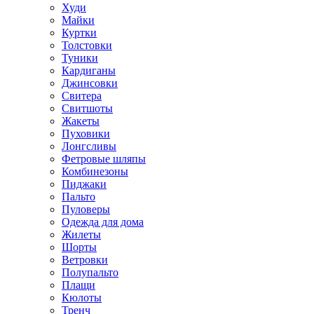
Худи
Майки
Куртки
Толстовки
Туники
Кардиганы
Джинсовки
Свитера
Свитшоты
Жакеты
Пуховики
Лонгсливы
Фетровые шляпы
Комбинезоны
Пиджаки
Пальто
Пуловеры
Одежда для дома
Жилеты
Шорты
Ветровки
Полупальто
Плащи
Кюлоты
Тренч