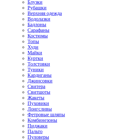
Блузки
Рубашки
Верхняя одежда
Водолазки
Бадлоны
Сарафаны
Костюмы
Топы
Худи
Майки
Куртки
Толстовки
Туники
Кардиганы
Джинсовки
Свитера
Свитшоты
Жакеты
Пуховики
Лонгсливы
Фетровые шляпы
Комбинезоны
Пиджаки
Пальто
Пуловеры