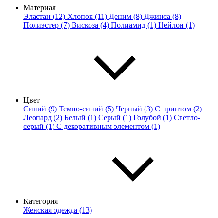
Материал
Эластан (12)
Хлопок (11)
Деним (8)
Джинса (8)
Полиэстер (7)
Вискоза (4)
Полиамид (1)
Нейлон (1)
Цвет
Синий (9)
Темно-синий (5)
Черный (3)
С принтом (2)
Леопард (2)
Белый (1)
Серый (1)
Голубой (1)
Светло-
серый (1)
С декоративным элементом (1)
Категория
Женская одежда (13)