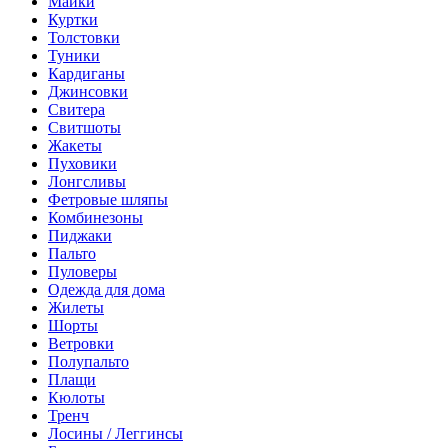
Майки
Куртки
Толстовки
Туники
Кардиганы
Джинсовки
Свитера
Свитшоты
Жакеты
Пуховики
Лонгсливы
Фетровые шляпы
Комбинезоны
Пиджаки
Пальто
Пуловеры
Одежда для дома
Жилеты
Шорты
Ветровки
Полупальто
Плащи
Кюлоты
Тренч
Лосины / Леггинсы