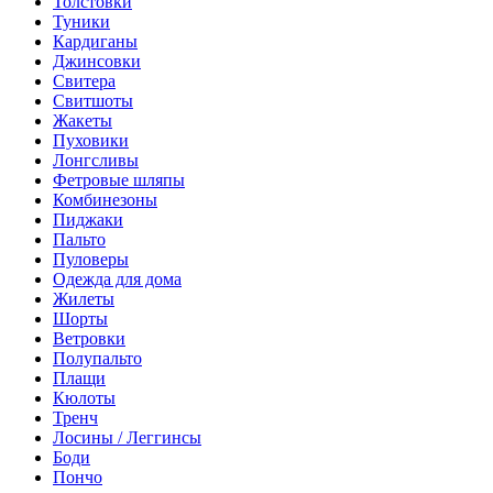
Толстовки
Туники
Кардиганы
Джинсовки
Свитера
Свитшоты
Жакеты
Пуховики
Лонгсливы
Фетровые шляпы
Комбинезоны
Пиджаки
Пальто
Пуловеры
Одежда для дома
Жилеты
Шорты
Ветровки
Полупальто
Плащи
Кюлоты
Тренч
Лосины / Леггинсы
Боди
Пончо