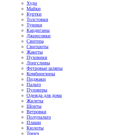
Худи
Майки
Куртки
Толстовки
Туники
Кардиганы
Джинсовки
Свитера
Свитшоты
Жакеты
Пуховики
Лонгсливы
Фетровые шляпы
Комбинезоны
Пиджаки
Пальто
Пуловеры
Одежда для дома
Жилеты
Шорты
Ветровки
Полупальто
Плащи
Кюлоты
Тренч