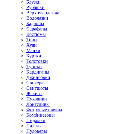
Блузки
Рубашки
Верхняя одежда
Водолазки
Бадлоны
Сарафаны
Костюмы
Топы
Худи
Майки
Куртки
Толстовки
Туники
Кардиганы
Джинсовки
Свитера
Свитшоты
Жакеты
Пуховики
Лонгсливы
Фетровые шляпы
Комбинезоны
Пиджаки
Пальто
Пуловеры