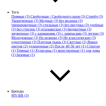
Теги
Прямые (3)
Свободные / Свободного кроя (3)
Стрейч (3)
Укороченные (3)
Модные (3)
без молнии (3)
тренировочные (3)
стильные (3)
без рисунка (3)
удобные
(3)
без стрелок (3)
итальянские (3)
бюджетные (3)
зауженные (3)
с карманами (3)
с лампасами (3)
легкие (3)
Молодежные (3)
На резинке (3)
Не классические (3)
однотонные (3)
Плотная ткань (3)
Светлые (2)
Ярких
цветов (2)
удлиненные (2)
После 40-50 лет (1)
Строгие
(1)
Темные (1)
Хулиганы (1)
женственные (1)
для дома
(1)
базовые (1)
Бренды
MY-BB (3)