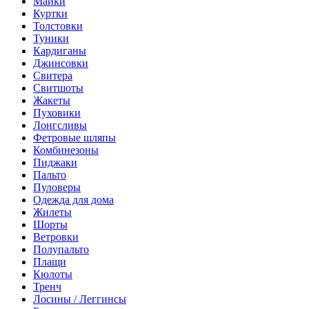
Майки
Куртки
Толстовки
Туники
Кардиганы
Джинсовки
Свитера
Свитшоты
Жакеты
Пуховики
Лонгсливы
Фетровые шляпы
Комбинезоны
Пиджаки
Пальто
Пуловеры
Одежда для дома
Жилеты
Шорты
Ветровки
Полупальто
Плащи
Кюлоты
Тренч
Лосины / Леггинсы