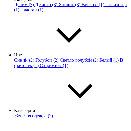
Деним (3)
Джинса (3)
Хлопок (3)
Вискоза (1)
Полиэстер
(1)
Эластан (1)
Цвет
Синий (2)
Голубой (2)
Светло-голубой (2)
Белый (1)
В
цветочек (1)
С принтом (1)
Категория
Женская одежда (3)