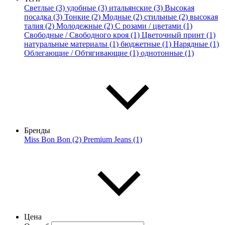
Светлые (3)
удобные (3)
итальянские (3)
Высокая
посадка (3)
Тонкие (2)
Модные (2)
стильные (2)
высокая
талия (2)
Молодежные (2)
С розами / цветами (1)
Свободные / Свободного кроя (1)
Цветочный принт (1)
натуральные материалы (1)
бюджетные (1)
Нарядные (1)
Облегающие / Обтягивающие (1)
однотонные (1)
Бренды
Miss Bon Bon (2)
Premium Jeans (1)
Цена