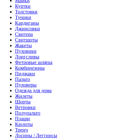
Майки
Куртки
Толстовки
Туники
Кардиганы
Джинсовки
Свитера
Свитшоты
Жакеты
Пуховики
Лонгсливы
Фетровые шляпы
Комбинезоны
Пиджаки
Пальто
Пуловеры
Одежда для дома
Жилеты
Шорты
Ветровки
Полупальто
Плащи
Кюлоты
Тренч
Лосины / Леггинсы