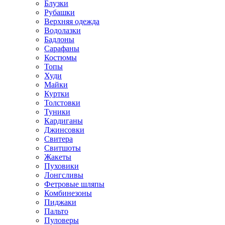
Блузки
Рубашки
Верхняя одежда
Водолазки
Бадлоны
Сарафаны
Костюмы
Топы
Худи
Майки
Куртки
Толстовки
Туники
Кардиганы
Джинсовки
Свитера
Свитшоты
Жакеты
Пуховики
Лонгсливы
Фетровые шляпы
Комбинезоны
Пиджаки
Пальто
Пуловеры