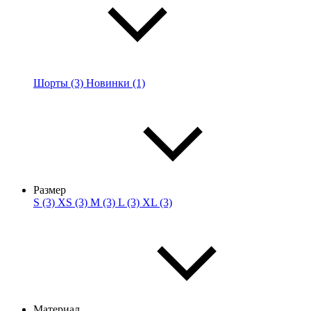
Шорты (3)
Новинки (1)
Размер
S (3)
XS (3)
M (3)
L (3)
XL (3)
Материал