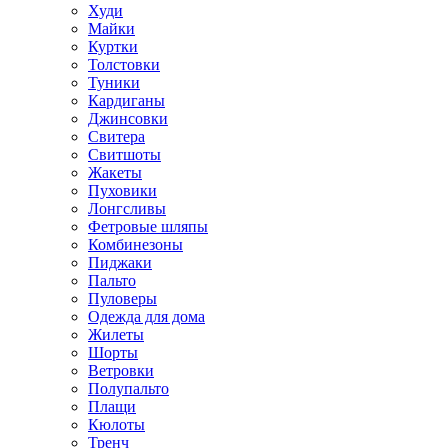
Худи
Майки
Куртки
Толстовки
Туники
Кардиганы
Джинсовки
Свитера
Свитшоты
Жакеты
Пуховики
Лонгсливы
Фетровые шляпы
Комбинезоны
Пиджаки
Пальто
Пуловеры
Одежда для дома
Жилеты
Шорты
Ветровки
Полупальто
Плащи
Кюлоты
Тренч