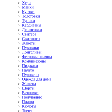
Худи
Майки
Куртки
Толстовки
Туники
Кардиганы
Джинсовки
Свитера
Свитшоты
Жакеты
Пуховики
Лонгсливы
Фетровые шляпы
Комбинезоны
Пиджаки
Пальто
Пуловеры
Одежда для дома
Жилеты
Шорты
Ветровки
Полупальто
Плащи
Кюлоты
Тренч