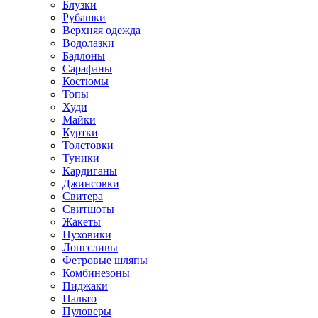
Блузки
Рубашки
Верхняя одежда
Водолазки
Бадлоны
Сарафаны
Костюмы
Топы
Худи
Майки
Куртки
Толстовки
Туники
Кардиганы
Джинсовки
Свитера
Свитшоты
Жакеты
Пуховики
Лонгсливы
Фетровые шляпы
Комбинезоны
Пиджаки
Пальто
Пуловеры