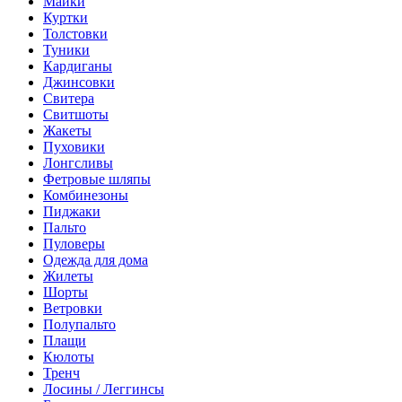
Майки
Куртки
Толстовки
Туники
Кардиганы
Джинсовки
Свитера
Свитшоты
Жакеты
Пуховики
Лонгсливы
Фетровые шляпы
Комбинезоны
Пиджаки
Пальто
Пуловеры
Одежда для дома
Жилеты
Шорты
Ветровки
Полупальто
Плащи
Кюлоты
Тренч
Лосины / Леггинсы