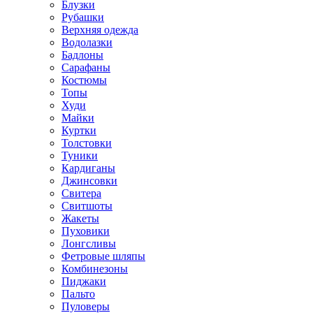
Блузки
Рубашки
Верхняя одежда
Водолазки
Бадлоны
Сарафаны
Костюмы
Топы
Худи
Майки
Куртки
Толстовки
Туники
Кардиганы
Джинсовки
Свитера
Свитшоты
Жакеты
Пуховики
Лонгсливы
Фетровые шляпы
Комбинезоны
Пиджаки
Пальто
Пуловеры