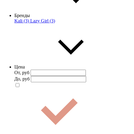
Бренды
Kali (3)
Lazy Girl (3)
Цена
От, руб
До, руб