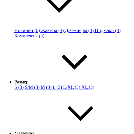
Новинки (6)
Жакеты (3)
Джемперы (3)
Пиджаки (3)
Комплекты (3)
Размер
S (3)
S/M (3)
M (3)
L (3)
L/XL (3)
XL (3)
Материал