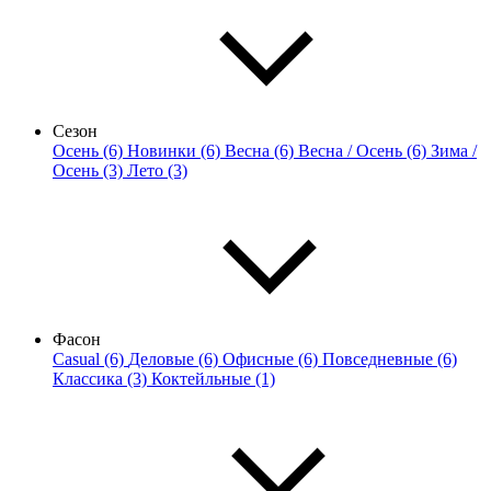
Сезон
Осень (6)
Новинки (6)
Весна (6)
Весна / Осень (6)
Зима /
Осень (3)
Лето (3)
Фасон
Casual (6)
Деловые (6)
Офисные (6)
Повседневные (6)
Классика (3)
Коктейльные (1)