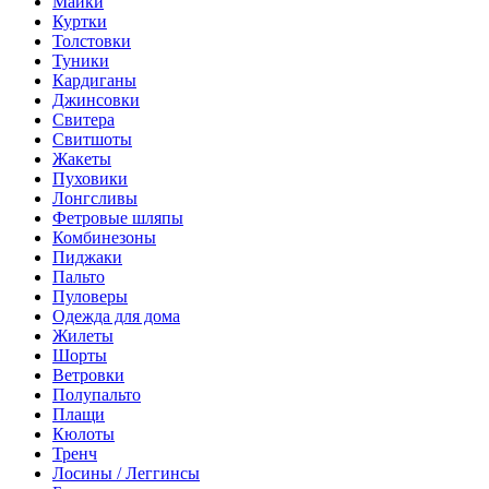
Майки
Куртки
Толстовки
Туники
Кардиганы
Джинсовки
Свитера
Свитшоты
Жакеты
Пуховики
Лонгсливы
Фетровые шляпы
Комбинезоны
Пиджаки
Пальто
Пуловеры
Одежда для дома
Жилеты
Шорты
Ветровки
Полупальто
Плащи
Кюлоты
Тренч
Лосины / Леггинсы