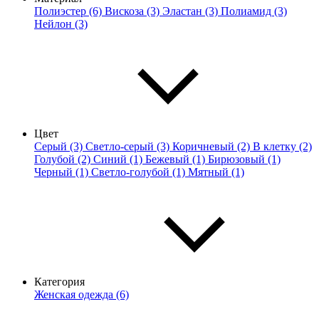
Полиэстер (6)
Вискоза (3)
Эластан (3)
Полиамид (3)
Нейлон (3)
Цвет
Серый (3)
Светло-серый (3)
Коричневый (2)
В клетку (2)
Голубой (2)
Синий (1)
Бежевый (1)
Бирюзовый (1)
Черный (1)
Светло-голубой (1)
Мятный (1)
Категория
Женская одежда (6)