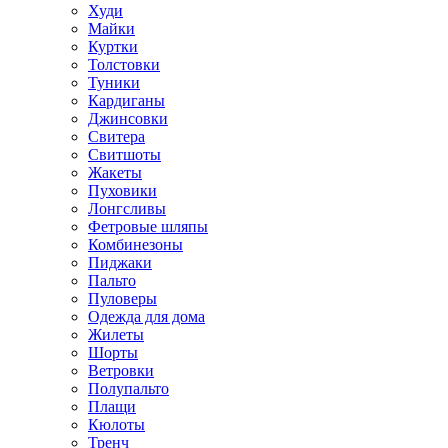
Худи
Майки
Куртки
Толстовки
Туники
Кардиганы
Джинсовки
Свитера
Свитшоты
Жакеты
Пуховики
Лонгсливы
Фетровые шляпы
Комбинезоны
Пиджаки
Пальто
Пуловеры
Одежда для дома
Жилеты
Шорты
Ветровки
Полупальто
Плащи
Кюлоты
Тренч