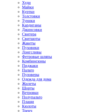
Худи
Майки
Куртки
Толстовки
Туники
Кардиганы
Джинсовки
Свитера
Свитшоты
Жакеты
Пуховики
Лонгсливы
Фетровые шляпы
Комбинезоны
Пиджаки
Пальто
Пуловеры
Одежда для дома
Жилеты
Шорты
Ветровки
Полупальто
Плащи
Кюлоты
Тренч