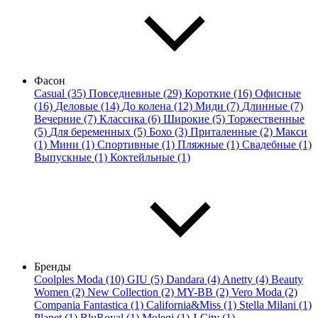
Фасон
Casual (35)
Повседневные (29)
Короткие (16)
Офисные
(16)
Деловые (14)
До колена (12)
Миди (7)
Длинные (7)
Вечерние (7)
Классика (6)
Широкие (5)
Торжественные
(5)
Для беременных (5)
Бохо (3)
Приталенные (2)
Макси
(1)
Мини (1)
Спортивные (1)
Пляжные (1)
Свадебные (1)
Выпускные (1)
Коктейльные (1)
Бренды
Coolples Moda (10)
GIU (5)
Dandara (4)
Anetty (4)
Beauty
Women (2)
New Collection (2)
MY-BB (2)
Vero Moda (2)
Compania Fantastica (1)
California&Miss (1)
Stella Milani (1)
Planet (1)
BluRoyal (1)
Molegi (1)
J-City (1)