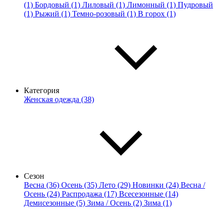
(1)
Бордовый (1)
Лиловый (1)
Лимонный (1)
Пудровый
(1)
Рыжий (1)
Темно-розовый (1)
В горох (1)
Категория
Женская одежда (38)
Сезон
Весна (36)
Осень (35)
Лето (29)
Новинки (24)
Весна /
Осень (24)
Распродажа (17)
Всесезонные (14)
Демисезонные (5)
Зима / Осень (2)
Зима (1)