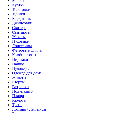
Майки
Куртки
Толстовки
Туники
Кардиганы
Джинсовки
Свитера
Свитшоты
Жакеты
Пуховики
Лонгсливы
Фетровые шляпы
Комбинезоны
Пиджаки
Пальто
Пуловеры
Одежда для дома
Жилеты
Шорты
Ветровки
Полупальто
Плащи
Кюлоты
Тренч
Лосины / Леггинсы