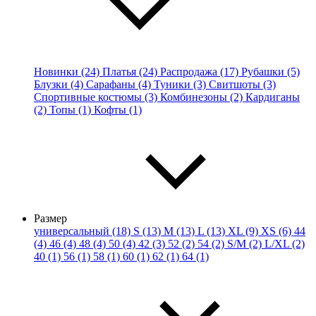
Новинки (24)
Платья (24)
Распродажа (17)
Рубашки (5)
Блузки (4)
Сарафаны (4)
Туники (3)
Свитшоты (3)
Спортивные костюмы (3)
Комбинезоны (2)
Кардиганы
(2)
Топы (1)
Кофты (1)
Размер
универсальный (18)
S (13)
M (13)
L (13)
XL (9)
XS (6)
44
(4)
46 (4)
48 (4)
50 (4)
42 (3)
52 (2)
54 (2)
S/M (2)
L/XL (2)
40 (1)
56 (1)
58 (1)
60 (1)
62 (1)
64 (1)