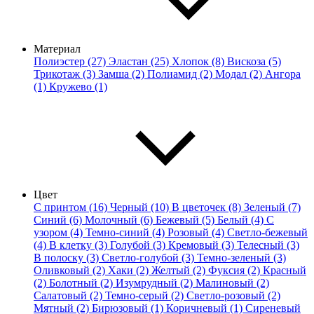
Материал
Полиэстер (27)
Эластан (25)
Хлопок (8)
Вискоза (5)
Трикотаж (3)
Замша (2)
Полиамид (2)
Модал (2)
Ангора
(1)
Кружево (1)
Цвет
С принтом (16)
Черный (10)
В цветочек (8)
Зеленый (7)
Синий (6)
Молочный (6)
Бежевый (5)
Белый (4)
С
узором (4)
Темно-синий (4)
Розовый (4)
Светло-бежевый
(4)
В клетку (3)
Голубой (3)
Кремовый (3)
Телесный (3)
В полоску (3)
Светло-голубой (3)
Темно-зеленый (3)
Оливковый (2)
Хаки (2)
Желтый (2)
Фуксия (2)
Красный
(2)
Болотный (2)
Изумрудный (2)
Малиновый (2)
Салатовый (2)
Темно-серый (2)
Светло-розовый (2)
Мятный (2)
Бирюзовый (1)
Коричневый (1)
Сиреневый