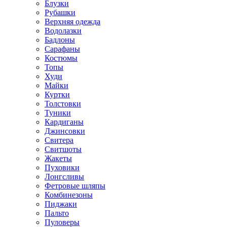
Блузки
Рубашки
Верхняя одежда
Водолазки
Бадлоны
Сарафаны
Костюмы
Топы
Худи
Майки
Куртки
Толстовки
Туники
Кардиганы
Джинсовки
Свитера
Свитшоты
Жакеты
Пуховики
Лонгсливы
Фетровые шляпы
Комбинезоны
Пиджаки
Пальто
Пуловеры