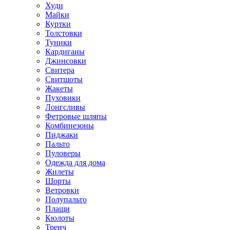
Худи
Майки
Куртки
Толстовки
Туники
Кардиганы
Джинсовки
Свитера
Свитшоты
Жакеты
Пуховики
Лонгсливы
Фетровые шляпы
Комбинезоны
Пиджаки
Пальто
Пуловеры
Одежда для дома
Жилеты
Шорты
Ветровки
Полупальто
Плащи
Кюлоты
Тренч