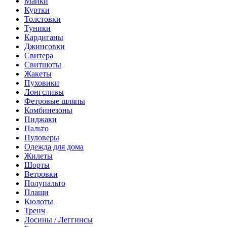
Майки
Куртки
Толстовки
Туники
Кардиганы
Джинсовки
Свитера
Свитшоты
Жакеты
Пуховики
Лонгсливы
Фетровые шляпы
Комбинезоны
Пиджаки
Пальто
Пуловеры
Одежда для дома
Жилеты
Шорты
Ветровки
Полупальто
Плащи
Кюлоты
Тренч
Лосины / Леггинсы