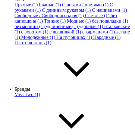
Прямые (1)
Рваные (1)
С розами / цветами (1)
С
рукавами (1)
С длинным рукавом (1)
С нашивками (1)
Свободные / Свободного кроя (1)
Светлые (1)
без
капюшона (1)
Тонкие (1)
Модные (1)
без подкладки (1)
без молнии (1)
удлиненные (1)
удобные (1)
итальянские
(1)
с воротом (1)
с вышивкой (1)
с карманами (1)
легкие
(1)
Молодежные (1)
На пуговицах (1)
Нарядные (1)
Плотная ткань (1)
Бренды
Miss Two (1)