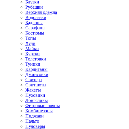
Блузки
Рубашки
Верхняя одежда
Водолазки
Бадлоны
Сарафаны
Костюмы
Топы
Худи
Майки
Куртки
Толстовки
Туники
Кардиганы
Джинсовки
Свитера
Свитшоты
Жакеты
Пуховики
Лонгсливы
Фетровые шляпы
Комбинезоны
Пиджаки
Пальто
Пуловеры