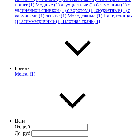
принт (1)
Модные (1)
двухцветные (1)
без молнии (1)
с
удлиненной спинкой (1)
с воротом (1)
бюджетные (1)
с
карманами (1)
легкие (1)
Молодежные (1)
На пуговицах
(1)
асимметричные (1)
Плотная ткань (1)
Бренды
Molegi (1)
Цена
От, руб
До, руб