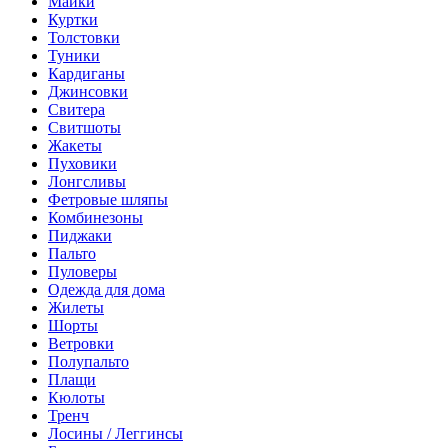
Майки
Куртки
Толстовки
Туники
Кардиганы
Джинсовки
Свитера
Свитшоты
Жакеты
Пуховики
Лонгсливы
Фетровые шляпы
Комбинезоны
Пиджаки
Пальто
Пуловеры
Одежда для дома
Жилеты
Шорты
Ветровки
Полупальто
Плащи
Кюлоты
Тренч
Лосины / Леггинсы