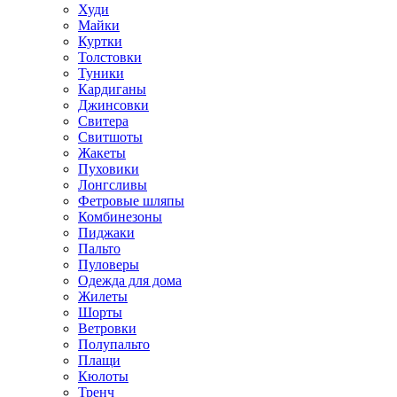
Худи
Майки
Куртки
Толстовки
Туники
Кардиганы
Джинсовки
Свитера
Свитшоты
Жакеты
Пуховики
Лонгсливы
Фетровые шляпы
Комбинезоны
Пиджаки
Пальто
Пуловеры
Одежда для дома
Жилеты
Шорты
Ветровки
Полупальто
Плащи
Кюлоты
Тренч