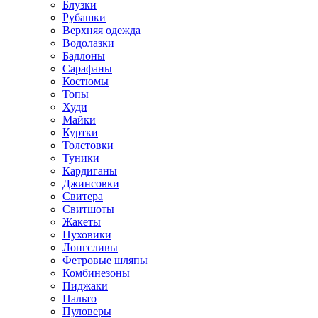
Блузки
Рубашки
Верхняя одежда
Водолазки
Бадлоны
Сарафаны
Костюмы
Топы
Худи
Майки
Куртки
Толстовки
Туники
Кардиганы
Джинсовки
Свитера
Свитшоты
Жакеты
Пуховики
Лонгсливы
Фетровые шляпы
Комбинезоны
Пиджаки
Пальто
Пуловеры