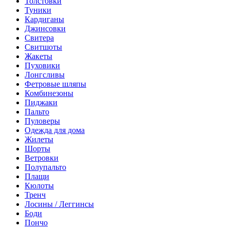
Толстовки
Туники
Кардиганы
Джинсовки
Свитера
Свитшоты
Жакеты
Пуховики
Лонгсливы
Фетровые шляпы
Комбинезоны
Пиджаки
Пальто
Пуловеры
Одежда для дома
Жилеты
Шорты
Ветровки
Полупальто
Плащи
Кюлоты
Тренч
Лосины / Леггинсы
Боди
Пончо