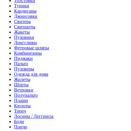
Толстовки
Туники
Кардиганы
Джинсовки
Свитера
Свитшоты
Жакеты
Пуховики
Лонгсливы
Фетровые шляпы
Комбинезоны
Пиджаки
Пальто
Пуловеры
Одежда для дома
Жилеты
Шорты
Ветровки
Полупальто
Плащи
Кюлоты
Тренч
Лосины / Леггинсы
Боди
Пончо