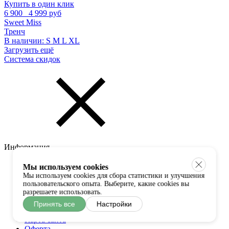
Купить в один клик
6 900
4 999 руб
Sweet Miss
Тренч
В наличии:
S
M
L
XL
Загрузить ещё
Система скидок
Информация
О нас
Мы используем cookies
Статьи
Мы используем cookies для сбора статистики и улучшения
Отзывы
пользовательского опыта. Выберите, какие cookies вы
Часто задаваемые вопросы
разрешаете использовать.
Контакты
Принять все
Настройки
Архив
Карта сайта
Оферта