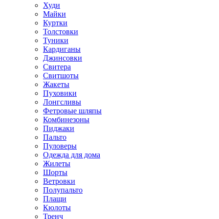
Худи
Майки
Куртки
Толстовки
Туники
Кардиганы
Джинсовки
Свитера
Свитшоты
Жакеты
Пуховики
Лонгсливы
Фетровые шляпы
Комбинезоны
Пиджаки
Пальто
Пуловеры
Одежда для дома
Жилеты
Шорты
Ветровки
Полупальто
Плащи
Кюлоты
Тренч