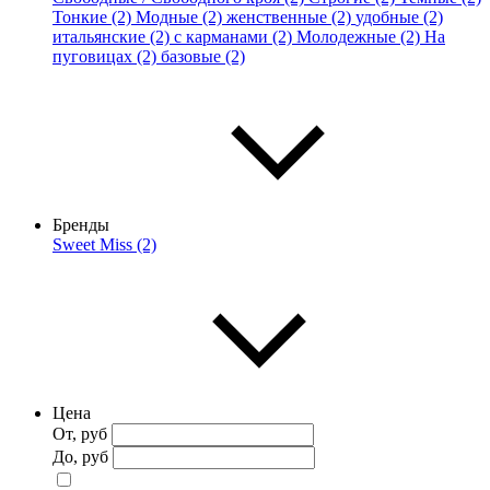
Тонкие (2)
Модные (2)
женственные (2)
удобные (2)
итальянские (2)
с карманами (2)
Молодежные (2)
На
пуговицах (2)
базовые (2)
Бренды
Sweet Miss (2)
Цена
От, руб
До, руб