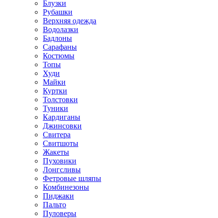
Блузки
Рубашки
Верхняя одежда
Водолазки
Бадлоны
Сарафаны
Костюмы
Топы
Худи
Майки
Куртки
Толстовки
Туники
Кардиганы
Джинсовки
Свитера
Свитшоты
Жакеты
Пуховики
Лонгсливы
Фетровые шляпы
Комбинезоны
Пиджаки
Пальто
Пуловеры