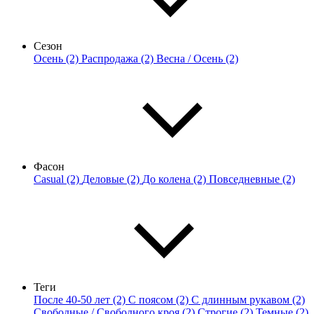
Сезон
Осень (2)
Распродажа (2)
Весна / Осень (2)
Фасон
Casual (2)
Деловые (2)
До колена (2)
Повседневные (2)
Теги
После 40-50 лет (2)
С поясом (2)
С длинным рукавом (2)
Свободные / Свободного кроя (2)
Строгие (2)
Темные (2)