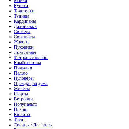
Майки
Куртки
Толстовки
Туники
Кардиганы
Джинсовки
Свитера
Свитшоты
Жакеты
Пуховики
Лонгсливы
Фетровые шляпы
Комбинезоны
Пиджаки
Пальто
Пуловеры
Одежда для дома
Жилеты
Шорты
Ветровки
Полупальто
Плащи
Кюлоты
Тренч
Лосины / Леггинсы