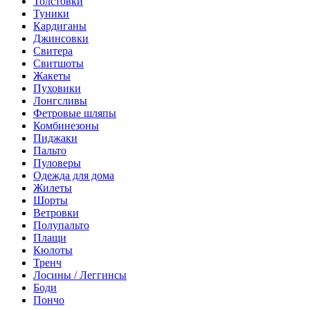
Толстовки
Туники
Кардиганы
Джинсовки
Свитера
Свитшоты
Жакеты
Пуховики
Лонгсливы
Фетровые шляпы
Комбинезоны
Пиджаки
Пальто
Пуловеры
Одежда для дома
Жилеты
Шорты
Ветровки
Полупальто
Плащи
Кюлоты
Тренч
Лосины / Леггинсы
Боди
Пончо